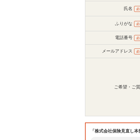
氏名
必
ふりがな
必
電話番号
必
メールアドレス
必
ご希望・ご
「株式会社保険見直し本