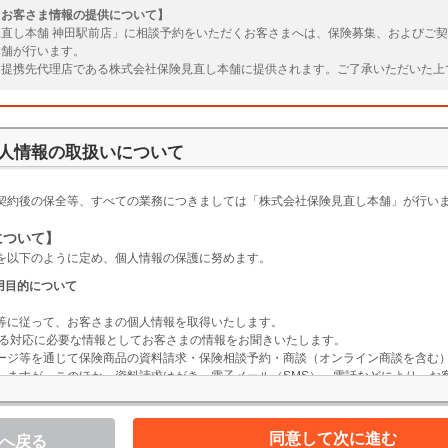
とお客さま情報の提供について】
直し本舗 神田駅前店」に相談予約をいただくお客さまへは、保険募集、およびご
本舗が行います。
、提携先代理店である株式会社保険見直し本舗に提供されます。ご了承いただいた上
たします。
人情報の取扱いについて
】
契約後の保全等、すべての業務につきましては「株式会社保険見直し本舗」が行い
について】
を以下のように定め、個人情報の保護に努めます。
用目的について
等に従って、お客さまの個人情報を取得いたします。
掲げる対応に必要な情報としてお客さまの情報をお聞きいたします。
ージ等を通じて保険商品の資料請求・保険相談予約・商談（オンライン商談を含む
しますが、このほか、資料請求はがき、電子メール（SMS）、電話などにより、お
務の適正な管理とご対応サービスの向上を目的として、対応内容を録音・録画させ
の利用目的は下表のとおりです。ここに記載された目的以外の利用は行いません。
同意して次に進む
へ戻る