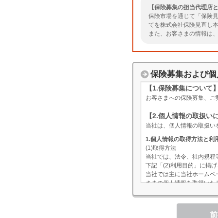
【保険募集の担当代理店
保険市場を通じて「保険見
てを株式会社保険見直し
また、お客さまの情報は
ただきますようお願いい
保険募集および個
【1.保険募集について
お客さまへの保険募集、ご
【2.個人情報の取扱い
当社は、個人情報の取扱い
1.個人情報の取得方法と利
(1)取得方法
当社では、法令、社内規程
下記「(2)利用目的」に
当社では主に当社ホームペ
さまの個人情報を取得いた
こともあります。なお、業
(2)利用目的
当社が取扱う個人情報とそ
前