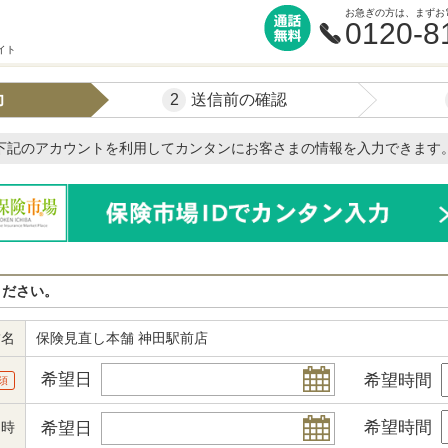
お急ぎの方は、まずお
0120-8
イト
2
力
送信前の確認
下記のアカウントを利用してカンタンにお客さまの情報を入力できます
ください。
舗名
保険見直し本舗 神田駅前店
希望日
希望時間
須
希望時間
希望日
日時