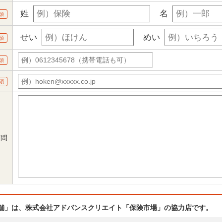
姓
名
須
せい
めい
須
須
須
質問
舗」は、株式会社アドバンスクリエイト「保険市場」の協力店です。