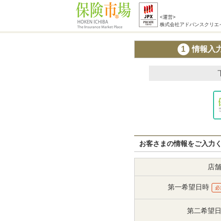
<運営>
株式会社アドバンスクリエ
1
情報入
お客さまの情報をご入力
店
第一希望日時
必
第二希望