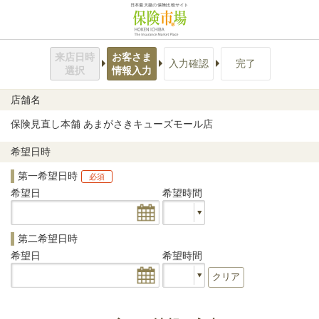
日本最大級の保険比較サイト
来店日時
お客さま
入力確認
完了
選択
情報入力
店舗名
保険見直し本舗 あまがさきキューズモール店
希望日時
第一希望日時
必須
希望日
希望時間
第二希望日時
希望日
希望時間
クリア