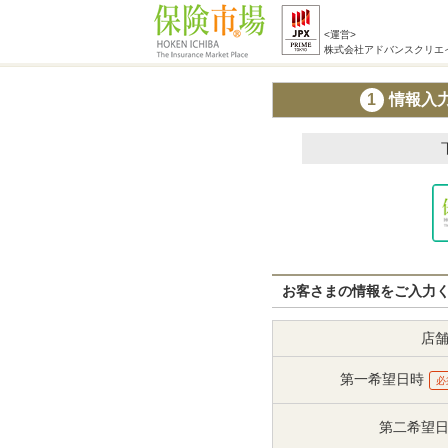
<運営>
株式会社アドバンスクリエ
1
情報入
お客さまの情報をご入力
店
第一希望日時
必
第二希望