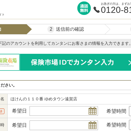
お急ぎの方は、まずお
0120-8
イト
2
力
送信前の確認
下記のアカウントを利用してカンタンにお客さまの情報を入力できます
ください。
舗名
ほけんの１１０番 ゆめタウン遠賀店
希望日
希望時間
須
希望時間
希望日
日時