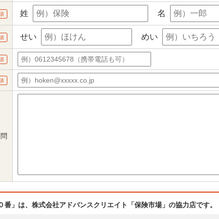
姓
名
須
せい
めい
須
須
須
質問
０番」は、株式会社アドバンスクリエイト「保険市場」の協力店です。