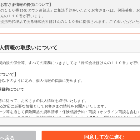
とお客さま情報の提供について】
の１１０番 ゆめタウン遠賀店」に相談予約をいただくお客さまへは、保険募集、
けんの１１０番が行います。
、提携先代理店である株式会社ほけんの１１０番に提供されます。ご了承いただいた
いたします。
人情報の取扱いについて
】
契約後の保全等、すべての業務につきましては「株式会社ほけんの１１０番」が行
について】
を以下のように定め、個人情報の保護に努めます。
用目的について
等に従って、お客さまの個人情報を取得いたします。
掲げる対応に必要な情報としてお客さまの情報をお聞きいたします。
ージ等を通じて保険商品の資料請求・保険相談予約・商談（オンライン商談を含む
しますが、このほか、資料請求はがき、電子メール（SMS）、電話などにより、お
務の適正な管理とご対応サービスの向上を目的として、対応内容を録音・録画させ
の利用目的は下表のとおりです。ここに記載された目的以外の利用は行いません。
同意して次に進む
へ戻る