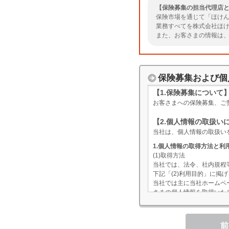
【保険募集の担当代理店
保険市場を通じて「ほけん
業務すべてを株式会社ほ
また、お客さまの情報は
いただきますようお願い
保険募集および個
【1.保険募集について
お客さまへの保険募集、ご
【2.個人情報の取扱い
当社は、個人情報の取扱い
1.個人情報の取得方法と利
(1)取得方法
当社では、法令、社内規程
下記「(2)利用目的」に
当社では主に当社ホームペ
さまの個人情報を取得いた
こともあります。なお、業
(2)利用目的
当社が取扱う個人情報とそ
前