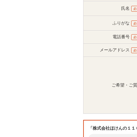
氏名
必
ふりがな
必
電話番号
必
メールアドレス
必
ご希望・ご
「株式会社ほけんの１１