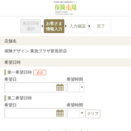
日本最大級の保険比較サイト
来店日時
お客さま
入力確認
完了
選択
情報入力
店舗名
保険デザイン 東急プラザ新長田店
希望日時
第一希望日時
必須
希望日
希望時間
第二希望日時
希望日
希望時間
クリア