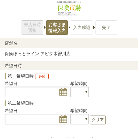
日本最大級の保険比較サイト
来店日時
お客さま
入力確認
完了
選択
情報入力
店舗名
保険ほっとライン アピタ木曽川店
希望日時
第一希望日時
必須
希望日
希望時間
第二希望日時
希望日
希望時間
クリア