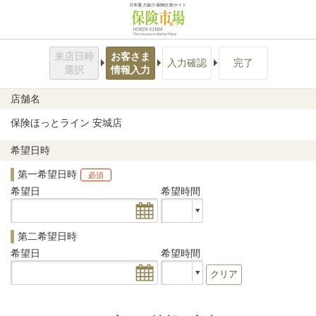
日本最大級の保険比較サイト
来店日時
お客さま
入力確認
完了
選択
情報入力
店舗名
保険ほっとライン 安城店
希望日時
第一希望日時
必須
希望日
希望時間
第二希望日時
希望日
希望時間
クリア