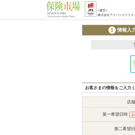
<運営>
株式会社アドバンスクリエ
1
情報入
お客さまの情報をご入力
店
第一希望日時
必
第二希望