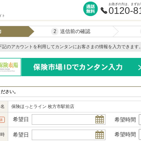
お急ぎの方は、まずお
0120-8
イト
2
力
送信前の確認
下記のアカウントを利用してカンタンにお客さまの情報を入力できます
ください。
舗名
保険ほっとライン 枚方市駅前店
希望日
希望時間
須
希望時間
希望日
日時