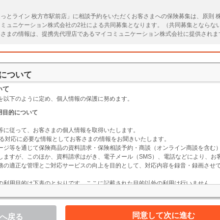
っとライン 枚方市駅前店」に相談予約をいただくお客さまへの保険募集は、原則 
コミュニケーション株式会社の2社による共同募集となります。（共同募集とならな
客さまの情報は、提携先代理店であるマイコミュニケーション株式会社に提供されま
いただきますようお願いいたします。マイコミュニケーション株式会社の取扱保険会
について
いて
を以下のように定め、個人情報の保護に努めます。
用目的について
等に従って、お客さまの個人情報を取得いたします。
掲げる対応に必要な情報としてお客さまの情報をお聞きいたします。
ージ等を通じて保険商品の資料請求・保険相談予約・商談（オンライン商談を含む
しますが、このほか、資料請求はがき、電子メール（SMS）、電話などにより、お
務の適正な管理とご対応サービスの向上を目的として、対応内容を録音・録画させ
の利用目的は下表のとおりです。ここに記載された目的以外の利用は行いません。
利用目的
1.当社が代理店業務を行う保険会社の各種商品やサービスの案内・提供
同意して次に進む
へ戻る