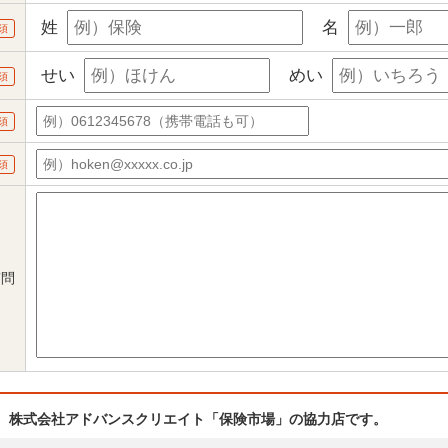
姓
名
須
せい
めい
須
須
須
質問
、株式会社アドバンスクリエイト「保険市場」の協力店です。