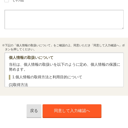
※下記の「個人情報の取扱いについて」をご確認の上、同意いただき「同意して入力確認へ」ボ
タンを押してください。
個人情報の取扱いについて
当社は、個人情報の取扱いを以下のように定め、個人情報の保護に
努めます。
1.個人情報の取得方法と利用目的について
(1)取得方法
当社では、法令、社内規程等に従って、お客さまの個人情報を取得
いたします。
下記「(2)利用目的」に掲げる対応に必要な情報としてお客さまの情
報をお聞きいたします。
当社では主に当社ホームページ等を通じて保険商品の資料請求・保
戻る
同意して入力確認へ
険相談予約・商談（オンライン商談を含む）させていただいた際、
お客さまの個人情報を取得いたしますが、このほか、資料請求はが
き、電子メール（SMS）、電話などにより、お客さまの個人情報を