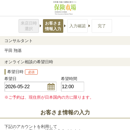
日本最大級の保険比較サイト
来店日時
お客さま
入力確認
完了
選択
情報入力
コンサルタント
平田 翔基
オンライン相談の希望日時
希望日時
必須
希望日
希望時間
※ご予約は、現住所が日本国内の方に限ります。
お客さま情報の入力
下記のアカウントを利用して