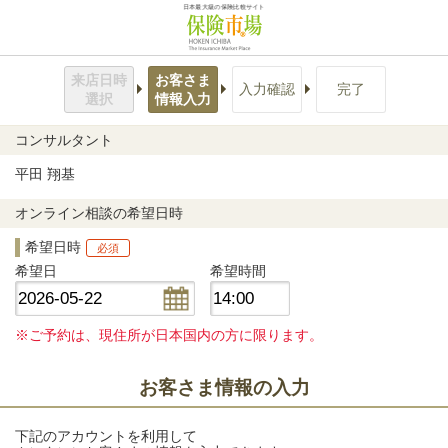
日本最大級の保険比較サイト
来店日時
お客さま
入力確認
完了
選択
情報入力
コンサルタント
平田 翔基
オンライン相談の希望日時
希望日時
必須
希望日
希望時間
※ご予約は、現住所が日本国内の方に限ります。
お客さま情報の入力
下記のアカウントを利用して