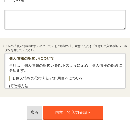
※下記の「個人情報の取扱いについて」をご確認の上、同意いただき「同意して入力確認へ」ボ
タンを押してください。
個人情報の取扱いについて
当社は、個人情報の取扱いを以下のように定め、個人情報の保護に
努めます。
1.個人情報の取得方法と利用目的について
(1)取得方法
当社では、法令、社内規程等に従って、お客さまの個人情報を取得
いたします。
下記「(2)利用目的」に掲げる対応に必要な情報としてお客さまの情
報をお聞きいたします。
当社では主に当社ホームページ等を通じて保険商品の資料請求・保
戻る
同意して入力確認へ
険相談予約・商談（オンライン商談を含む）させていただいた際、
お客さまの個人情報を取得いたしますが、このほか、資料請求はが
き、電子メール（SMS）、電話などにより、お客さまの個人情報を