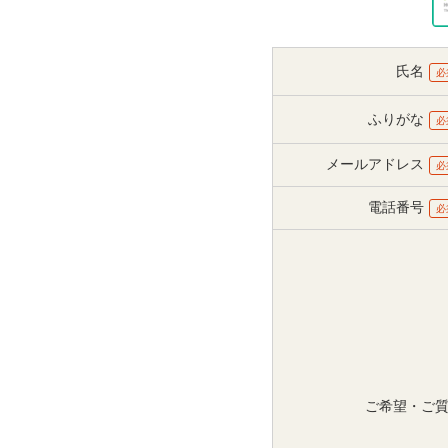
氏名
必
ふりがな
必
メールアドレス
必
電話番号
必
ご希望・ご