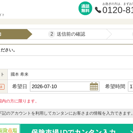
お急ぎの方は、まずお
0120-8
イト
2
力
送信前の確認
ください。
ント
國本 希来
希望日
希望時間
須
国内の方に限ります。
下記のアカウントを利用してカンタンにお客さまの情報を入力できます