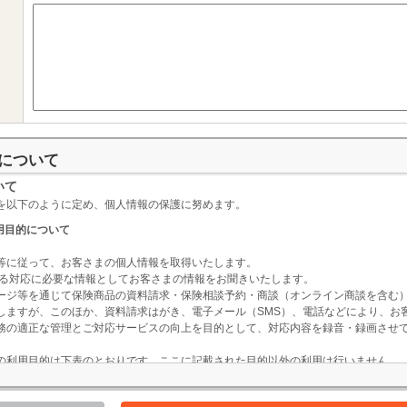
について
いて
を以下のように定め、個人情報の保護に努めます。
用目的について
等に従って、お客さまの個人情報を取得いたします。
掲げる対応に必要な情報としてお客さまの情報をお聞きいたします。
ージ等を通じて保険商品の資料請求・保険相談予約・商談（オンライン商談を含む
しますが、このほか、資料請求はがき、電子メール（SMS）、電話などにより、お
務の適正な管理とご対応サービスの向上を目的として、対応内容を録音・録画させ
の利用目的は下表のとおりです。ここに記載された目的以外の利用は行いません。
利用目的