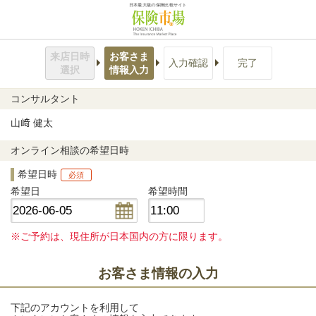
日本最大級の保険比較サイト
来店日時
お客さま
入力確認
完了
選択
情報入力
コンサルタント
山﨑 健太
オンライン相談の希望日時
希望日時
必須
希望日
希望時間
※ご予約は、現住所が日本国内の方に限ります。
お客さま情報の入力
下記のアカウントを利用して