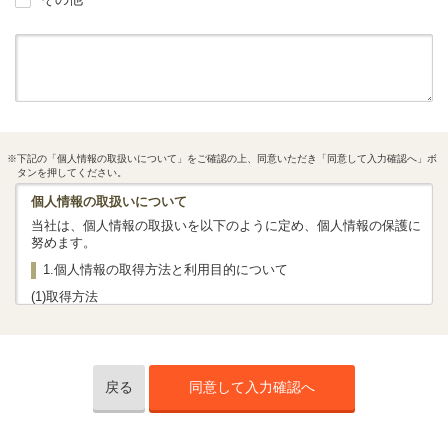
※下記の「個人情報の取扱いについて」をご確認の上、同意いただき「同意して入力確認へ」ボ
タンを押してください。
個人情報の取扱いについて
当社は、個人情報の取扱いを以下のように定め、個人情報の保護に
努めます。
1.個人情報の取得方法と利用目的について
(1)取得方法
当社では、法令、社内規程等に従って、お客さまの個人情報を取得
いたします。
下記「(2)利用目的」に掲げる対応に必要な情報としてお客さまの情
報をお聞きいたします。
当社では主に当社ホームページ等を通じて保険商品の資料請求・保
戻る
同意して入力確認へ
険相談予約・商談（オンライン商談を含む）させていただいた際、
お客さまの個人情報を取得いたしますが、このほか、資料請求はが
き、電子メール（SMS）、電話などにより、お客さまの個人情報を