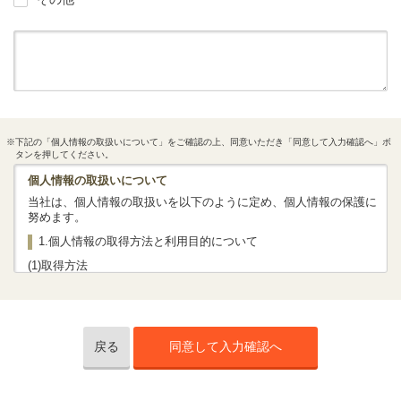
※下記の「個人情報の取扱いについて」をご確認の上、同意いただき「同意して入力確認へ」ボ
タンを押してください。
個人情報の取扱いについて
当社は、個人情報の取扱いを以下のように定め、個人情報の保護に
努めます。
1.個人情報の取得方法と利用目的について
(1)取得方法
当社では、法令、社内規程等に従って、お客さまの個人情報を取得
いたします。
下記「(2)利用目的」に掲げる対応に必要な情報としてお客さまの情
報をお聞きいたします。
当社では主に当社ホームページ等を通じて保険商品の資料請求・保
戻る
同意して入力確認へ
険相談予約・商談（オンライン商談を含む）させていただいた際、
お客さまの個人情報を取得いたしますが、このほか、資料請求はが
き、電子メール（SMS）、電話などにより、お客さまの個人情報を