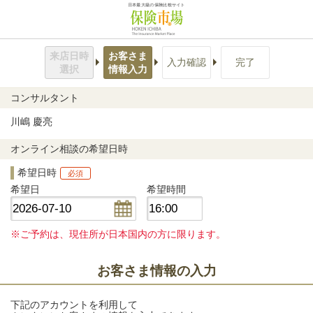
日本最大級の保険比較サイト
来店日時
お客さま
入力確認
完了
選択
情報入力
コンサルタント
川嶋 慶亮
オンライン相談の希望日時
希望日時
必須
希望日
希望時間
※ご予約は、現住所が日本国内の方に限ります。
お客さま情報の入力
下記のアカウントを利用して