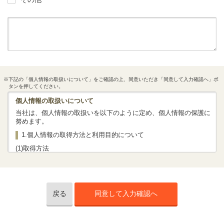
※下記の「個人情報の取扱いについて」をご確認の上、同意いただき「同意して入力確認へ」ボ
タンを押してください。
個人情報の取扱いについて
当社は、個人情報の取扱いを以下のように定め、個人情報の保護に
努めます。
1.個人情報の取得方法と利用目的について
(1)取得方法
当社では、法令、社内規程等に従って、お客さまの個人情報を取得
いたします。
下記「(2)利用目的」に掲げる対応に必要な情報としてお客さまの情
報をお聞きいたします。
当社では主に当社ホームページ等を通じて保険商品の資料請求・保
戻る
同意して入力確認へ
険相談予約・商談（オンライン商談を含む）させていただいた際、
お客さまの個人情報を取得いたしますが、このほか、資料請求はが
き、電子メール（SMS）、電話などにより、お客さまの個人情報を