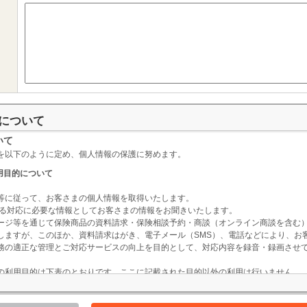
について
いて
を以下のように定め、個人情報の保護に努めます。
用目的について
等に従って、お客さまの個人情報を取得いたします。
掲げる対応に必要な情報としてお客さまの情報をお聞きいたします。
ージ等を通じて保険商品の資料請求・保険相談予約・商談（オンライン商談を含む
しますが、このほか、資料請求はがき、電子メール（SMS）、電話などにより、お
務の適正な管理とご対応サービスの向上を目的として、対応内容を録音・録画させ
の利用目的は下表のとおりです。ここに記載された目的以外の利用は行いません。
利用目的