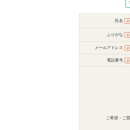
氏名
必
ふりがな
必
メールアドレス
必
電話番号
必
ご希望・ご