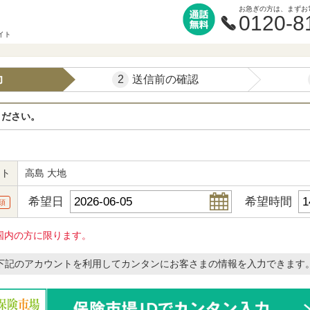
お急ぎの方は、まずお
0120-8
イト
2
力
送信前の確認
ください。
ント
高島 大地
希望日
希望時間
須
国内の方に限ります。
下記のアカウントを利用してカンタンにお客さまの情報を入力できます