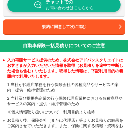
チャットでの
報には、お客さまの氏名、電話番号、メールアドレス等といったお客さま個人の
情報は含まれておりません。
お問い合わせはこちらから
当社Webサイトでは、ターゲティング広告以外にもCookieを利用してお客さまに
サービスを提供しております。そのため、当社が提供するターゲティング広告の
停止をご希望されると、これらのサービスが一部利用できなくなる可能性があり
規約に同意して次に進む
ます。
※Cookieとは、お客さまがWebサイトを訪れた際にお客さまのコンピューター内
に記録されるファイルのことで、それによりコンピューターを識別することがで
自動車保険一括見積りについてのご注意
きます。
※Web beaconとは、お客さまのコンピューターからのアクセス状況を把握することができる技
入力再開サービス提供のため、株式会社アドバンスクリエイトは
術です。Cookieとあわせて使用することで詳細な統計情報を取得することができるようになり
お客さまが入力いただいた情報を取得（お見積りを途中で中断し
ます。
た場合も含む）いたします。取得した情報は、下記利用目的の範
当サイトでは、サイトの利用状況を把握するために
Google Analytics
を利用してい
囲内で利用いたします。
ます。Google Analyticsは、Cookieなどを利用して利用者の情報を収集します。Go
1.当社が代理店業務を行う保険会社の各種商品やサービスの案
ogle Analytics利用規約は、
こちら
をご覧ください。Google Analyticsにより収集さ
内・提供・維持管理のため
れた利用者の情報は、Google社のプライバシーポリシーに基づいて管理されま
す。Google社のプライバシーポリシーは、
こちら
をご覧ください。
2.当社及び提携先企業の行う保険代理店業務における各種商品や
当社は、お客さまごとにご興味・ご関心があると思われる広告を配信するターゲ
サービスの案内・提供・維持管理のため
ティング広告をご提供するため、必要な限りにおいて上記Cookie及びWeb beacon
※個人情報取り扱いについて 利用目的より抜粋
を使用しております。
お見積り後、保険会社（または代理店）等よりお見積りの結果を
当社は、お客さまにご提供するターゲティング広告の一部を以下の広告配信事業
者各社に委託しております。そのため、お客さまが、以下の広告配信事業者各社
ご案内させていただきます。また、保険に関する情報・資料をお