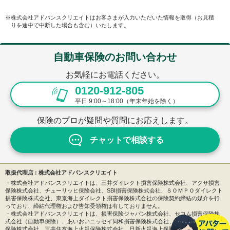
https://help.x.com/ja/safety-and-security/privacy-controls-for-tailored-ads
・SMN株式会社（Logicad）
※株式会社アドバンスクリエイトはお客さまが入力いただいた情報を取得（お見積
https://www.so-netmedia.jp/cookie/index.html
りを途中で中断した場合も含む）いたします。
https://www.so-netmedia.jp/cookie/dsp_optout.html
・Outbrain Japan株式会社
https://www.outbrain.com/privacy/
https://my.outbrain.com/recommendations-settings/home
自動車保険のお問い合わせ
・株式会社D2C（docomo Ad Network）
https://www.d2c.co.jp/policy/
お気軽にお電話ください。
https://policy.d2c.ne.jp/optout/dd/optout.html
0120-912-805
・ByteDance（TikTok）
https://www.tiktok.com/legal/page/row/privacy-policy/ja
平日 9:00～18:00（年末年始を除く）
https://support.tiktok.com/ja/account-and-privacy/personalized-ads-and-data
・Criteo
保険のプロが疑問や質問にお応えします。
https://www.criteo.com/jp/privacy/
https://www.criteo.com/jp/privacy/disable-criteo-services-on-mobile-applications/
チャットで相談する
https://www.criteo.com/jp/privacy/disable-criteo-services-on-internet-browsers/
・Microsoft Corporation 及び日本マイクロソフト株式会社
https://www.microsoft.com/ja-jp/privacy/privacystatement
https://support.microsoft.com/ja-jp/topic/パーソナライズされた広告とプライバシ
取扱代理店 : 株式会社アドバンスクリエイト
ー-4527dbbc-0d52-44cf-8ced-7c7f755b6691
・株式会社アドバンスクリエイトは、三井ダイレクト損害保険株式会社、アクサ損害
・株式会社ジモティー
保険株式会社、チューリッヒ保険会社、SBI損害保険株式会社、ＳＯＭＰＯダイレクト
https://jmty.jp/about/privacy
損害保険株式会社、東京海上ダイレクト損害保険株式会社の保険契約締結の媒介を行
https://jmty.jp/info/userdata_external_transmission
っており、締結代理権および告知受領権は有しておりません。
・株式会社アイモバイル
・株式会社アドバンスクリエイトは、損害保険ジャパン株式会社、セコム損害保険株
https://www.i-mobile.co.jp/privacy.html
式会社（自動車保険）、あいおいニッセイ同和損害保険株式会社、東京海上日動火災
https://www.i-mobile.co.jp/optout.html
保険株式会社、三井住友海上火災保険株式会社、日新火災海上保険株式会社、Chubb損