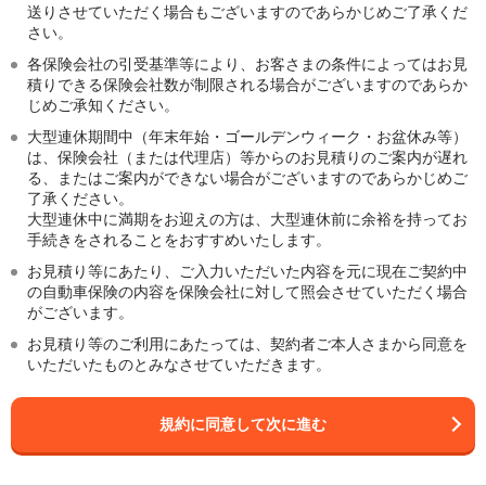
から配信される広告が表示されるWebサイトを訪問された場合には、以下の各社
送りさせていただく場合もございますのであらかじめご了承くだ
がCookieを使用・参照する場合がございます。
さい。
Cookieの使用に関する説明、Cookieによって取得される情報、またはオプトアウ
各保険会社の引受基準等により、お客さまの条件によってはお見
ト（Cookieの利用に対する拒否権）の手続き等について詳しくお知りになりたい
積りできる保険会社数が制限される場合がございますのであらか
方は、以下の広告配信事業者各社のWebサイトをご参照ください。
じめご承知ください。
・Google LLC及びグーグル合同会社
大型連休期間中（年末年始・ゴールデンウィーク・お盆休み等）
https://policies.google.com/technologies/ads?hl=ja
は、保険会社（または代理店）等からのお見積りのご案内が遅れ
https://support.google.com/ads/answer/2662922?hl=ja
・LINEヤフー株式会社
る、またはご案内ができない場合がございますのであらかじめご
https://www.lycorp.co.jp/ja/company/privacypolicy/
了承ください。
https://btoptout.yahoo.co.jp/optout/index.html
大型連休中に満期をお迎えの方は、大型連休前に余裕を持ってお
https://optout.tr.line.me/?openExternalBrowser=1
手続きをされることをおすすめいたします。
・スマートニュース株式会社
https://www.smartnews.com/privacy/#jp
お見積り等にあたり、ご入力いただいた内容を元に現在ご契約中
https://www.smartnews-ads.com/optout/
の自動車保険の内容を保険会社に対して照会させていただく場合
・Meta Platforms, Inc.
がございます。
https://www.facebook.com/privacy/policy
https://www.facebook.com/privacy/policies/cookies/
お見積り等のご利用にあたっては、契約者ご本人さまから同意を
https://www.facebook.com/help/109378269482053/?locale=ja_JP
いただいたものとみなさせていただきます。
https://help.instagram.com/2885653514995517?locale=ja_JP
・株式会社Gunosy
https://gunosy.com/about/privacy
規約に同意して次に進む
・X Corp.
https://x.com/ja/privacy
https://help.x.com/ja/rules-and-policies/x-cookies-japan