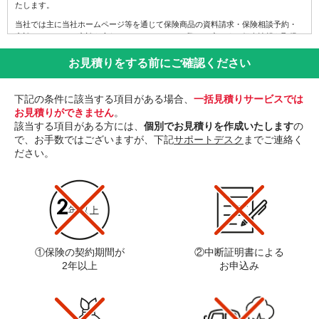
たします。
当社では主に当社ホームページ等を通じて保険商品の資料請求・保険相談予約・
商談（オンライン商談を含む）させていただいた際、お客さまの個人情報を取得
いたしますが、このほか、資料請求はがき、電子メール（SMS）、電話などによ
り、お客さまの個人情報を取得することもあります。なお、業務の適正な管理と
お見積りをする前にご確認ください
ご対応サービスの向上を目的として、対応内容を録音・録画させていただくこと
があります。
下記の条件に該当する項目がある場合、
一括見積りサービスでは
(2)利用目的
お見積りができません
。
当社が取扱う個人情報とその利用目的は下表のとおりです。ここに記載された目
該当する項目がある方には、
個別でお見積りを作成いたします
の
的以外の利用は行いません。
で、お手数ではございますが、下記
サポートデスク
までご連絡く
ださい。
個人情報
利用目的
1.当社が代理店業務を行う保険会社の各種商品
やサービスの案内・提供・維持管理のため
2.当社及び提携先企業、または、提携先企業の
行う保険代理店業務における各種商品やサービ
スの案内・提供・維持管理のため
保険代理店事業における
(1)
3.当社が取得した閲覧履歴や資料請求履歴等の
お客さまの個人情報
情報を分析して、趣味・嗜好に応じた新商品・
①保険の契約期間が
②中断証明書による
サービスに関する広告を表示するため
2年以上
お申込み
※上記1及び2の利用目的の範囲において、電
話・メール・SMS等においてご案内させていた
だく場合がございます。
1.人事労務管理(異動・評価・教育等のキャリア