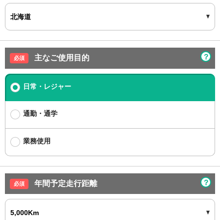
？
主なご使用目的
日常・レジャー
通勤・通学
業務使用
？
年間予定走行距離