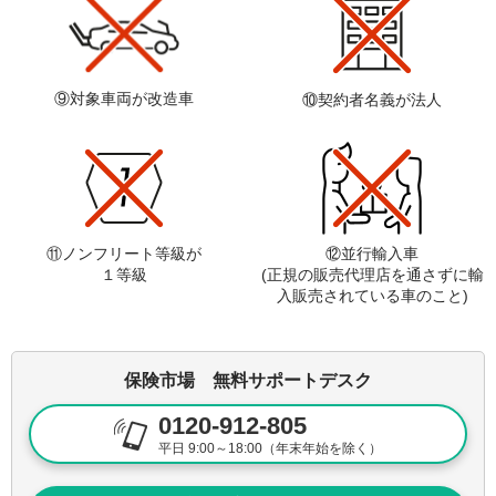
株主優待関連事務処理、その他の連絡及びお問
(5)
株主さま関連の個人情報
い合わせのため
1.対応要請に基づく、初期導入支援・保守・サ
ASP事業に伴って取扱う
ポート対応を実施するため
⑨対象車両が改造車
(6)
個人情報（非開示対象の
⑩契約者名義が法人
2.業務上の連絡・手続き・お問い合わせ・管理
個人情報）
業務（ユーザーID登録・削除等）対応のため
BPO事業対応により取
1.委託契約に定める義務を履行するため
得・お預かりする個人情
(7)
2.業務上の連絡・手続き・お問い合わせ・管理
報（非開示対象の個人情
業務（ユーザーID登録・削除等）対応のため
報）
お問い合わせや相談・苦情・開示等の請求に対
⑪ノンフリート等級が
⑫並行輸入車
その他お問い合わせ、相
(8)
する内容確認や連絡、業務適正管理・対応サー
談に伴う個人情報
１等級
(正規の販売代理店を通さずに輸
ビス向上のため
入販売されている車のこと)
上記以外の目的で個人情報を取得、利用を行う場合は、別途、利用目的、利用
方法、利用範囲等の内容を説明し、本人の同意を得た上で行います。また、上記
個人情報のうち、当社が受託業務の範囲内で取得する個人情報については非開示
対象であり、お客さまによる権利行使の対象ではありませんが、それ以外の個人
保険市場 無料サポートデスク
情報については開示対象であり、お客さまによる権利行使の対象となります。
0120-912-805
2.Webサイトにおける個人情報の取扱いについて
平日 9:00～18:00（年末年始を除く）
当社Webサイトは、お客さまにより良い情報やサービスをご提供していくことを
目的として、Cookie及びWeb beaconの技術を使用してアクセス情報等を取得する
ことがございます。Cookie及びWeb beaconの技術を使用して取得するアクセス情