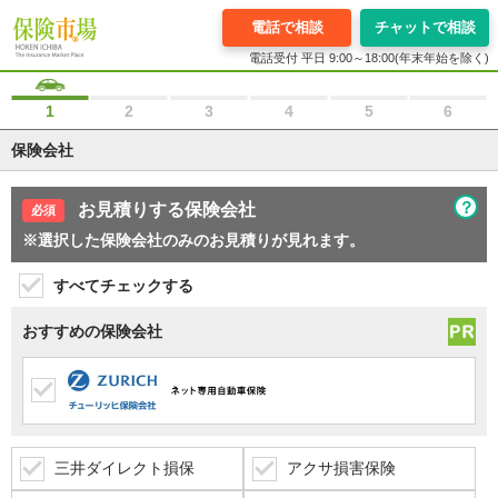
電話で相談
チャットで相談
電話受付 平日 9:00～18:00(年末年始を除く)
1
2
3
4
5
6
保険会社
？
お見積りする保険会社
※選択した保険会社のみのお見積りが見れます。
すべてチェックする
おすすめの保険会社
三井ダイレクト損保
アクサ損害保険