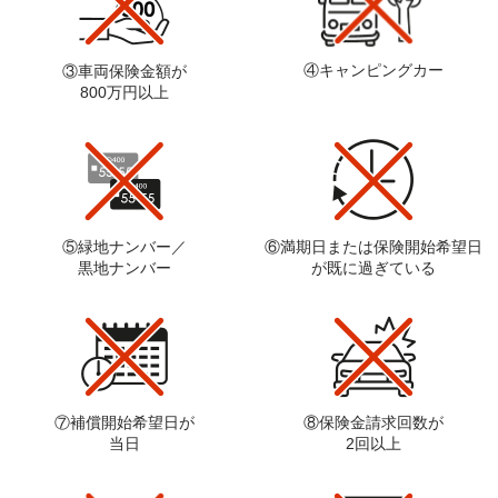
を含む)のため
2.勤怠管理・給与等の支給(税・年金・保険等の
手続を含む)のため
3.福利厚生制度の運用管理のため
④キャンピングカー
③車両保険金額が
4.安全衛生・健康管理(健康診断・ストレスチェ
800万円以上
(2)
従業員情報(在職者)
ック・保健指導を含む)のため
5.セキュリティ管理(入退室記録・操作記録・防
犯(映像)を含む)のため
6.非常時の連絡のため
7.その他雇用管理(会社から従業員への業務運用
上必要な連絡を含む)及び当社の業務の円滑な
遂行のため
⑤緑地ナンバー／
⑥満期日または保険開始希望日
1.在職中の社内経歴及び勤務・給与・健康情報
黒地ナンバー
が既に過ぎている
等の記録管理、安全管理状況等の把握のため
2.社会保険関係及び税に係る各種問い合わせ対
応及び関係官庁届出対応のため
3.企業年金の支給等のため
(3)
従業員情報(退職者)
4.社内報・社史・周年史等の利用を含む業務上
の広報活動のため
5.その他退職者管理(会社から退職者への案内等
の送付や業務、懇親等の必要に応じた連絡等及
び上記に付随する退職者管理を含む)のため
⑦補償開始希望日が
⑧保険金請求回数が
当日
2回以上
1.採用活動における連絡(内定後における入社の
(4)
採用応募者情報
ための連絡を含む)のため
2.採用応募者の評価・選考のため