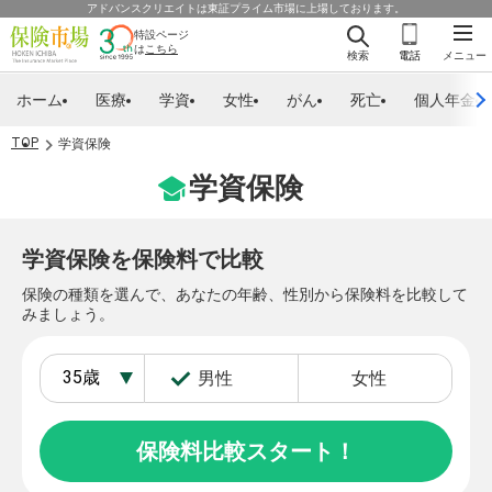
アドバンスクリエイトは東証プライム市場に上場しております。
特設ページ
は
こちら
検索
電話
メニュー
ホーム
医療
学資
女性
がん
死亡
個人年金
TOP
学資保険
学資保険
学資保険を保険料で比較
保険の種類を選んで、あなたの年齢、性別から保険料を比較して
みましょう。
男性
女性
保険料比較スタート！