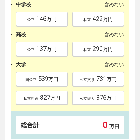
中学校
含めない
146
422
万円
万円
公立
私立
高校
含めない
137
290
万円
万円
公立
私立
大学
含めない
539
731
万円
万円
国公立
私立文系
827
376
万円
万円
私立理系
私立短大
0
総合計
万円