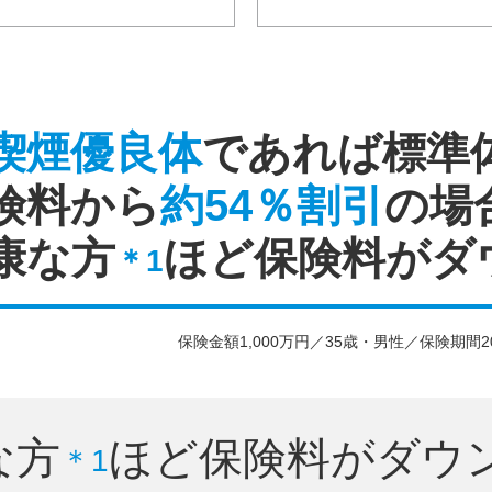
喫煙優良体
であれば
標準
険料から
約54％割引
の場
康な方
ほど保険料がダ
＊1
保険金額1,000万円／35歳・男性／保険期間2
な方
ほど
保険料がダウ
＊1