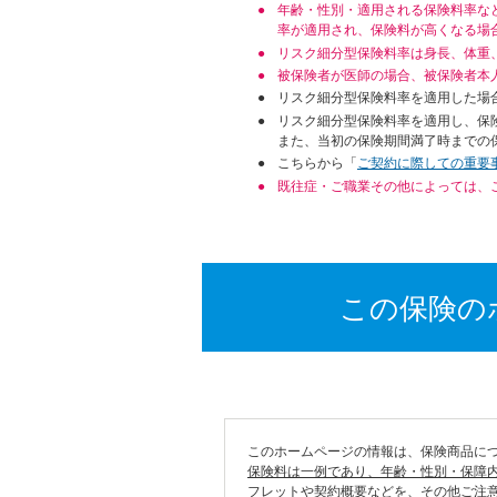
年齢・性別・適用される保険料率な
率が適用され、保険料が高くなる場
リスク細分型保険料率は身長、体重
被保険者が医師の場合、被保険者本
リスク細分型保険料率を適用した場
リスク細分型保険料率を適用し、保
また、当初の保険期間満了時までの
こちらから「
ご契約に際しての重要
既往症・ご職業その他によっては、
この保険の
このホームページの情報は、保険商品に
保険料は一例であり、年齢・性別・保障
フレットや契約概要などを、その他ご注