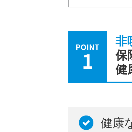
非
保
健
健康