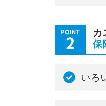
カ
保
いろ