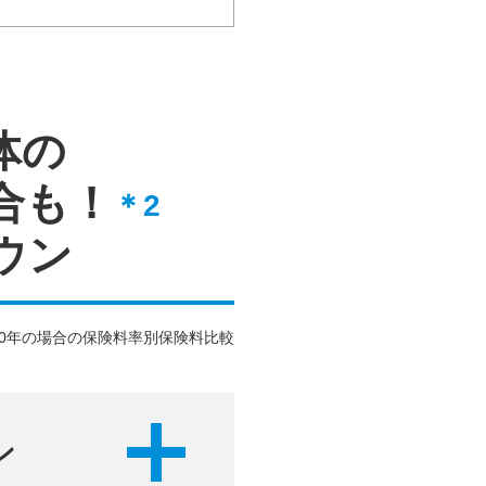
体の
合も！
＊2
ウン
0年
の場合の保険料率別保険料比較
ン