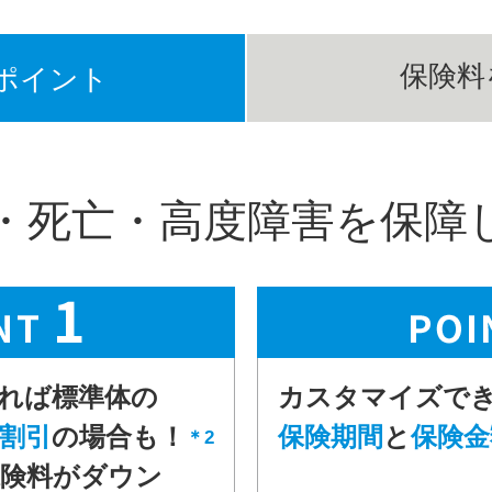
保険料
ポイント
・死亡・高度障害を保障
れば
標準体の
カスタマイズで
％割引
の場合も！
保険期間
と
保険金
＊2
険料がダウン