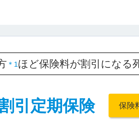
方
ほど保険料が割引になる
＊1
割引定期保険
保険