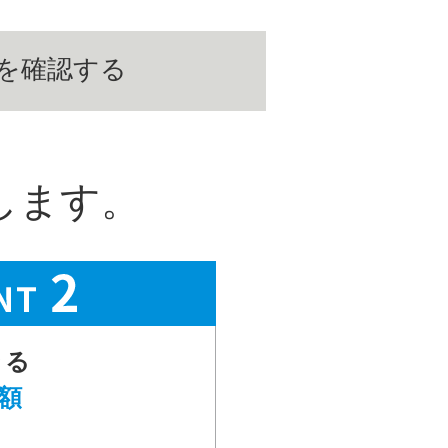
を確認する
します。
きる
額