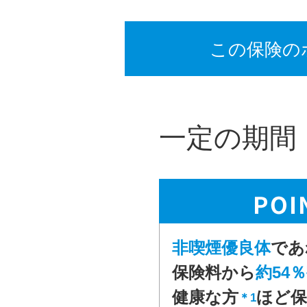
この保険の
一定の期間
非喫煙優良体
であ
保険料から
約54
健康な方
ほど保
＊1