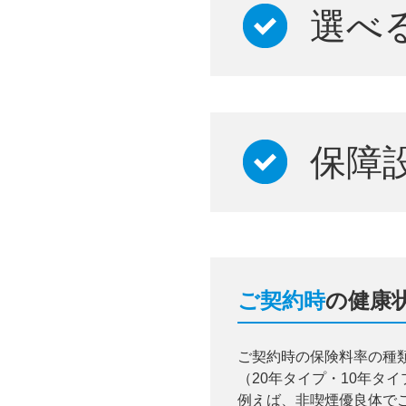
選べ
保障
ご契約時
の健康
ご契約時の保険料率の種
（20年タイプ・10年タ
例えば、非喫煙優良体で