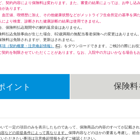
ど、契約内容により保険料は変わります。また、審査の結果によっては、お申し込
合があります。
、血圧値、喫煙歴に加え、その他健康状態などがメットライフ生命所定の基準を満
人により検査、診断された健康診断の結果は使用できません。
合、保険料払込期間中の解約返戻金はありません。
険料払込免除事由が生じた場合、82歳満期の無配当養老保険への変更はありません
保険料は免除されますが、更新はされません。
事項（契約概要・注意喚起情報）
」をダウンロードできます。ご検討の際にお役
ご契約を制限させていただくことがあります。なお、入院中の方はいかなる場合も
保険料
ポイント
ついて一定の項目のみを表示したものであって、保険商品の内容のすべてが記載され
内容などの前提条件によって異なります。
保障内容などのほかの要素も考慮し、総合
意いただきたい事項は注意喚起情報を必ずご確認ください。