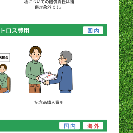
壊についての賠償責任は補
償対象外です。
トロス費用
国 内
記念品購入費用
国 内
海 外