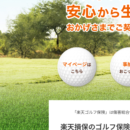
マイページ
事
は
こちら
おこ
「楽天ゴルフ保険」は傷害総合
楽天損保のゴルフ保