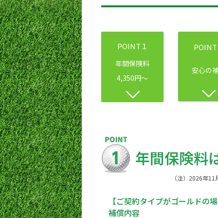
POINT１
POIN
年間保険料
安心の
4,350円～
年間保険料
（注）2026年
【ご契約タイプがゴールドの場
補償内容