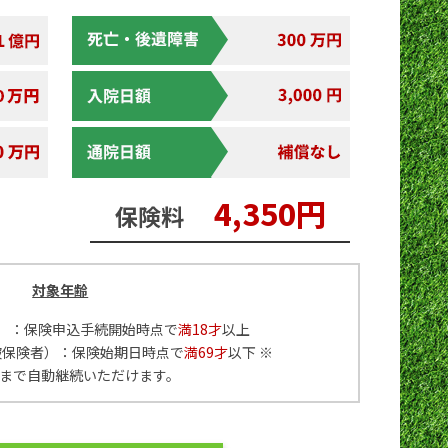
4,350円
保険料
対象年齢
）：保険申込手続開始時点で
満18才
以上
被保険者）：保険始期日時点で
満69才
以下 ※
まで自動継続いただけます。