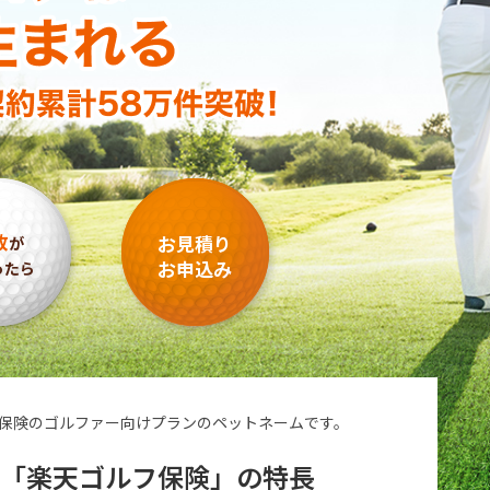
故
お見積り
が
お申込み
ったら
保険の
ゴルファー向けプランのペットネームです。
険
「楽天ゴルフ保険」の特長