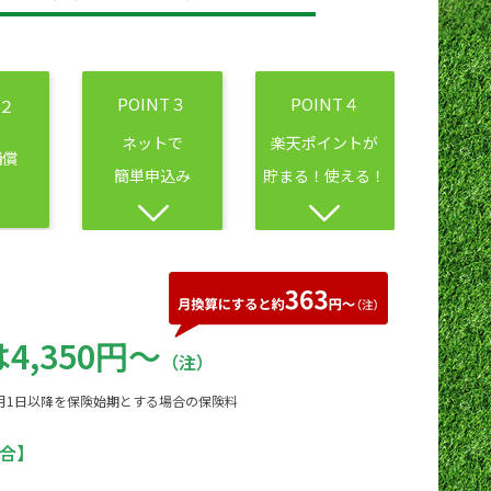
POINT３
POINT４
T２
ネットで
楽天ポイントが
補償
簡単申込み
貯まる！使える！
は
4,350円～
（注）
11月1日以降を保険始期とする場合の保険料
合】