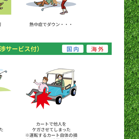
害
熱中症でダウン・・・
渉サービス付）
国 内
海 外
カートで他人を
た
ケガさせてしまった
※運転するカート自体の損