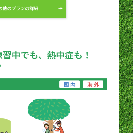
の他のプランの詳細
練習中でも、熱中症も！
♪
国 内
海 外