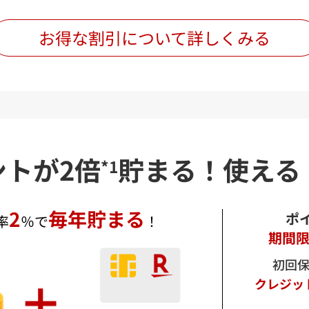
積条件は現在のご契約とは異なる場合があります。
な保険料を確認する場合は「詳細にお見積りする」ボタンを押下してご確認くださ
お得な割引について詳しくみる
閉じる
ントが2倍
貯まる！
使える
*1
2
毎年貯まる
ポ
率
％で
！
期間
初回
クレジッ