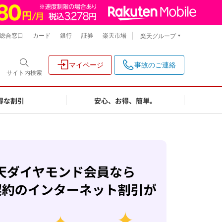
総合窓口
カード
銀行
証券
楽天市場
楽天グループ
マイページ
事故のご連絡
サイト内
検索
得な割引
安心、お得、簡単。