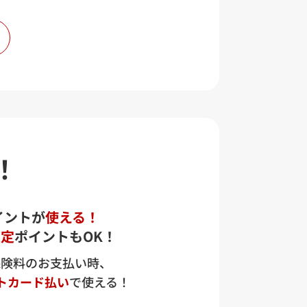
い。
！
イントが
使える！
限定
ポイントもOK！
保険料のお支払い時、
トカード払い
で使える！