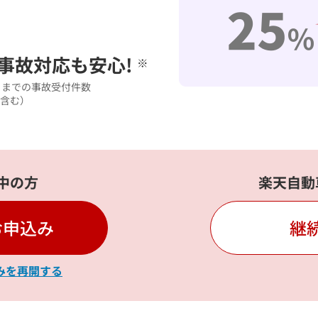
事故対応も安心!
※
30日までの事故受付件数
含む）
中の方
楽天自動
お申込み
継
みを再開する