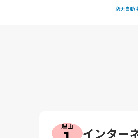
楽天自動
理由
インター
1