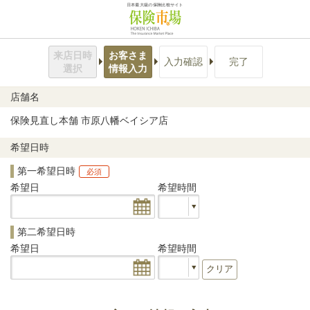
日本最大級の保険比較サイト
来店日時
お客さま
入力確認
完了
選択
情報入力
店舗名
保険見直し本舗 市原八幡ベイシア店
希望日時
第一希望日時
必須
希望日
希望時間
第二希望日時
希望日
希望時間
クリア