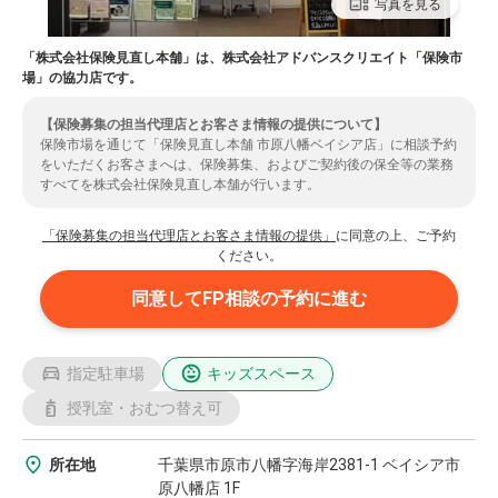
写真を見る
「株式会社保険見直し本舗」は、株式会社アドバンスクリエイト「保険市
場」の協力店です。
【保険募集の担当代理店とお客さま情報の提供について】
保険市場を通じて「保険見直し本舗 市原八幡ベイシア店」に相談予約
をいただくお客さまへは、保険募集、およびご契約後の保全等の業務
すべてを株式会社保険見直し本舗が行います。
また、お客さまの情報は、提携先代理店である株式会社保険見直し本
舗に提供されます。ご了承いただいた上で、ご予約のお手続きをいた
「保険募集の担当代理店とお客さま情報の提供」
に同意の上、ご予約
だきますようお願いいたします。
ください。
同意してFP相談の予約に進む
指定駐車場
キッズスペース
授乳室・おむつ替え可
所在地
千葉県市原市八幡字海岸2381-1 ベイシア市
原八幡店 1F