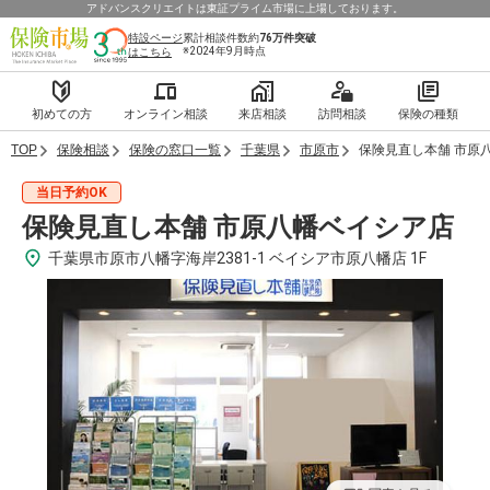
アドバンスクリエイトは東証プライム市場に上場しております。
特設ページ
累計相談件数約
76万件
突破
※2024年9月時点
はこちら
初めての方
オンライン相談
来店相談
訪問相談
保険の種類
TOP
保険相談
保険の窓口一覧
千葉県
市原市
保険見直し本舗 市原
当日予約OK
保険見直し本舗 市原八幡ベイシア店
千葉県市原市八幡字海岸2381-1 ベイシア市原八幡店 1F