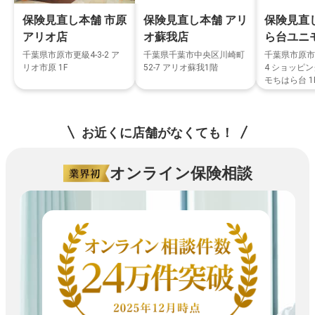
保険見直し本舗 アリ
保険見直し本舗 市原
保険見直
オ蘇我店
アリオ店
ら台ユニ
千葉県千葉市中央区川崎町
千葉県市原市更級4-3-2 ア
千葉県市原市
52-7 アリオ蘇我1階
リオ市原 1F
4 ショッピ
モちはら台 1
お近くに店舗がなくても！
オンライン保険相談