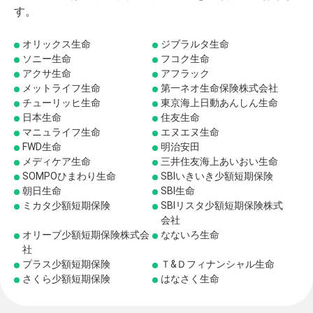
す。
オリックス生命
ジブラルタ生命
ソニー生命
フコク生命
アクサ生命
アフラック
メットライフ生命
第一ネオ生命保険株式会社
チューリッヒ生命
東京海上日動あんしん生命
日本生命
住友生命
マニュライフ生命
エヌエヌ生命
FWD生命
明治安田
メディケア生命
三井住友海上あいおい生命
SOMPOひまわり生命
SBIいきいき少額短期保険
朝日生命
SBI生命
ミカタ少額短期保険
SBIリスタ少額短期保険株式
会社
オリーブ少額短期保険株式会
なないろ生命
社
プラス少額短期保険
Ｔ&Ｄフィナンシャル生命
さくら少額短期保険
はなさく生命