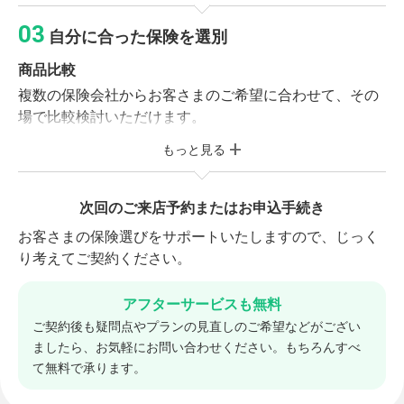
※現在ご加入の保険がある方
保険の基本形や社会保障制度をご確認いただき、お客さ
ご加入中の保険証券または契約内容が確認できる資料
自分に合った保険を選別
まに合った保障プランを作成いたします。
をお持ちください。
商品比較
複数の保険会社からお客さまのご希望に合わせて、その
保険診断サービス（無料）
場で比較検討いただけます。
相談前に保険市場の「folderアプリ」に保険証券
を保存していただくと、オプションで保険診断サ
もっと見る
商品選別・調整
ービスをご利用いただけます。 加入している保険
お客さまのご予算やご希望に合わせてプランの調整を行
の保険料や保障内容が適正なのか、スムーズに保
います。気に入った商品をお選びください。
次回のご来店予約またはお申込手続き
険の見直しができ相談時間の短縮にもなります。
お客さまの保険選びをサポートいたしますので、じっく
り考えてご契約ください。
アフターサービスも無料
ご契約後も疑問点やプランの見直しのご希望などがござい
ましたら、お気軽にお問い合わせください。もちろんすべ
て無料で承ります。