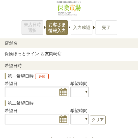
日本最大級の保険比較サイト
来店日時
お客さま
入力確認
完了
選択
情報入力
店舗名
保険ほっとライン 西友岡崎店
希望日時
第一希望日時
必須
希望日
希望時間
第二希望日時
希望日
希望時間
クリア