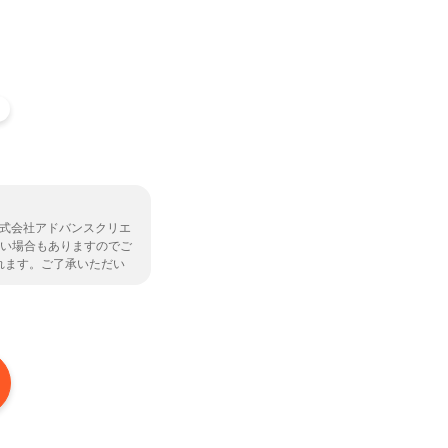
株式会社アドバンスクリエ
ない場合もありますのでご
れます。ご了承いただい
保険会社については
こち