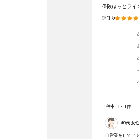
保険ほっとライ
5
評価
1
件中
1
～
1
件
40代
女
自営業をしてい