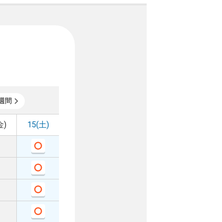
週間
金)
15(土)