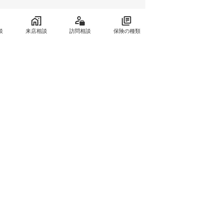
談
来店相談
訪問相談
保険の種類