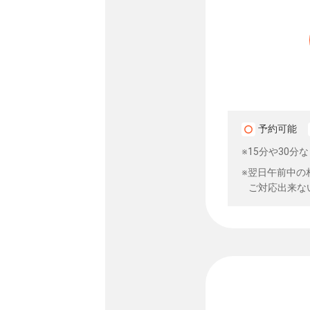
予約可能
※15分や30
※翌日午前中の
ご対応出来な