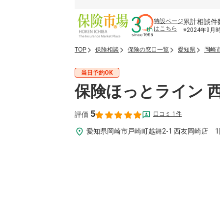
累計相談件
特設ページ
はこちら
※2024年9月
TOP
保険相談
保険の窓口一覧
愛知県
岡崎
当日予約OK
保険ほっとライン 
5
口コミ 1件
評価
愛知県岡崎市戸崎町越舞2-1 西友岡崎店 1