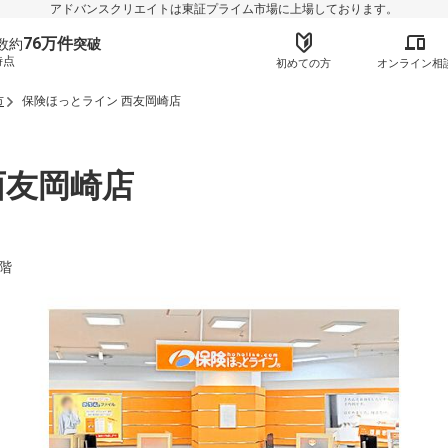
アドバンスクリエイトは東証プライム市場に上場しております。
76万件
数約
突破
時点
初めての方
オンライン相
市
保険ほっとライン 西友岡崎店
西友岡崎店
階