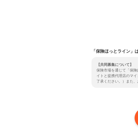
「保険ほっとライン」
【共同募集について】
保険市場を通じて「保険
イトと提携代理店のマイ
了承ください。）また、
た上で、ご予約のお手続
ら
よりご確認ください。