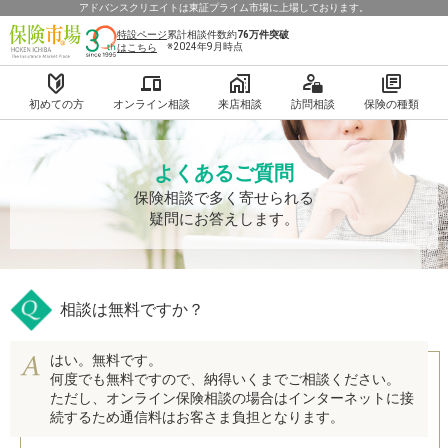
アドバンスクリエイトは東証プライム市場に上場しております。
特設ページ
累計相談件数約
76万件
突破
※2024年9月時点
はこちら
初めての方
オンライン相談
来店相談
訪問相談
保険の種類
よくあるご質問
保険相談で多く寄せられる
疑問にお答えします。
相談は無料ですか？
はい。無料です。
何度でも無料ですので、納得いくまでご相談ください。
ただし、オンライン保険相談の場合はインターネットに接
続するため通信料はお客さま負担となります。