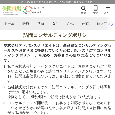
アドバンスクリエイトは東証プライム市場に上場しております。
特設ページ
は
こちら
検索
電話
メニュー
ホーム
医療
学資
女性
がん
死亡
個人年金
訪問コンサルティングポリシー
株式会社アドバンスクリエイトは、高品質なコンサルティングセ
ールスをお客さまに提供していくために、以下の「訪問コンサル
ティングポリシー」を定め、お客さまの信頼に応えてまいりま
す。
私ども株式会社アドバンスクリエイトは、お客さまからご了承
をいただいた場合のみに訪問コンサルティングを行います。な
お、訪問担当社員については、当社にて指定させていただきま
す。
当社勧誘方針にもとづき、訪問コンサルティングを行う時間帯
は十分に配慮いたします。
原則として、19時以降のご訪問は控えさせていただきます。
コンサルティング開始後に、お客さま対応が滞りなく進められ
ているかどうかの確認のため、各支店より訪問担当社員に連絡
が入る場合がございます。