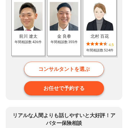
前川 遼太
金 良拳
北村 百花
年間相談数
426件
年間相談数
355件
4.5
年間相談数
524件
コンサルタントを選ぶ
お任せで予約する
リアルな人間よりも話しやすいと大好評！ア
バター保険相談