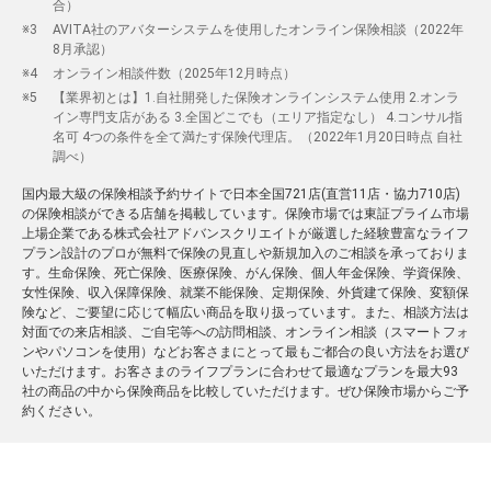
合）
AVITA社のアバターシステムを使用したオンライン保険相談（2022年
8月承認）
オンライン相談件数（2025年12月時点）
【業界初とは】1.自社開発した保険オンラインシステム使用 2.オンラ
イン専門支店がある 3.全国どこでも（エリア指定なし） 4.コンサル指
名可 4つの条件を全て満たす保険代理店。（2022年1月20日時点 自社
調べ）
国内最大級の保険相談予約サイトで日本全国721店(直営11店・協力710店)
の保険相談ができる店舗を掲載しています。保険市場では東証プライム市場
上場企業である株式会社アドバンスクリエイトが厳選した経験豊富なライフ
プラン設計のプロが無料で保険の見直しや新規加入のご相談を承っておりま
す。生命保険、死亡保険、医療保険、がん保険、個人年金保険、学資保険、
女性保険、収入保障保険、就業不能保険、定期保険、外貨建て保険、変額保
険など、ご要望に応じて幅広い商品を取り扱っています。また、相談方法は
対面での来店相談、ご自宅等への訪問相談、オンライン相談（スマートフォ
ンやパソコンを使用）などお客さまにとって最もご都合の良い方法をお選び
いただけます。お客さまのライフプランに合わせて最適なプランを最大93
社の商品の中から保険商品を比較していただけます。ぜひ保険市場からご予
約ください。