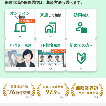
保険市場の保険選びは、相談方法も選べます。
オンライン
来店
訪問
して相談
相談
で相談
アバター
FP指名
初めての方
相談
相談
へ