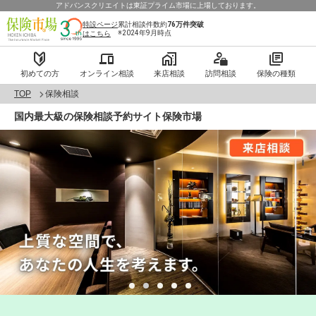
アドバンスクリエイトは東証プライム市場に上場しております。
特設ページ
累計相談件数約
76万件
突破
※2024年9月時点
はこちら
初めての方
オンライン相談
来店相談
訪問相談
保険の種類
TOP
保険相談
国内最大級の保険相談予約サイト保険市場