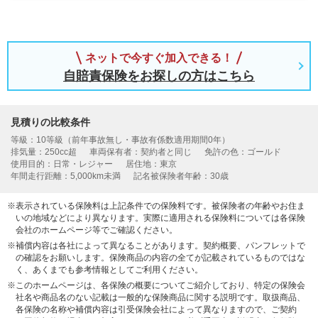
ネットで今すぐ加入できる！
自賠責保険をお探しの方はこちら
見積りの比較条件
等級：10等級（前年事故無し・事故有係数適用期間0年）
排気量：250cc超
車両保有者：契約者と同じ
免許の色：ゴールド
使用目的：日常・レジャー
居住地：東京
年間走行距離：5,000km未満
記名被保険者年齢：30歳
※表示されている保険料は上記条件での保険料です。被保険者の年齢やお住ま
いの地域などにより異なります。実際に適用される保険料については各保険
会社のホームページ等でご確認ください。
※補償内容は各社によって異なることがあります。契約概要、パンフレットで
の確認をお願いします。保険商品の内容の全てが記載されているものではな
く、あくまでも参考情報としてご利用ください。
※このホームページは、各保険の概要についてご紹介しており、特定の保険会
社名や商品名のない記載は一般的な保険商品に関する説明です。取扱商品、
各保険の名称や補償内容は引受保険会社によって異なりますので、ご契約