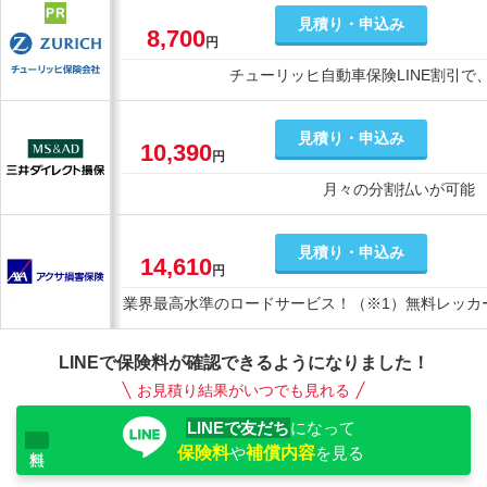
見積り・申込み
8,700
円
チューリッヒ自動車保険LINE割引で
見積り・申込み
10,390
円
月々の分割払いが可能
見積り・申込み
14,610
円
業界最高水準のロードサービス！（※1）無料レッカー
LINEで保険料が確認できるようになりました！
お見積り結果がいつでも見れる
LINEで友だち
になって
保険料
や
補償内容
を見る