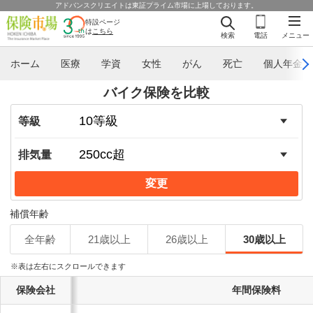
アドバンスクリエイトは東証プライム市場に上場しております。
特設ページ
は
こちら
検索
電話
メニュー
ホーム
医療
学資
女性
がん
死亡
個人年金
バイク保険を比較
等級
排気量
変更
補償年齢
全年齢
21歳以上
26歳以上
30歳以上
※表は左右にスクロールできます
保険会社
年間保険料