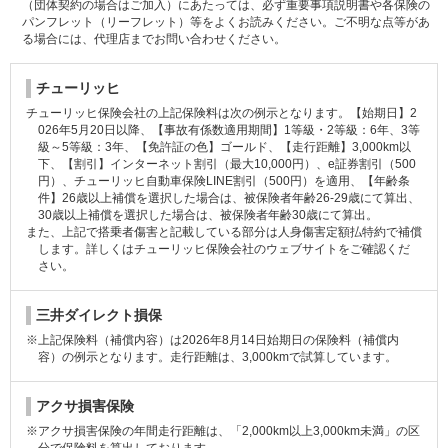
（団体契約の場合はご加入）にあたっては、必ず重要事項説明書や各保険の
パンフレット（リーフレット）等をよくお読みください。ご不明な点等があ
る場合には、代理店までお問い合わせください。
チューリッヒ
チューリッヒ保険会社の上記保険料は次の例示となります。【始期日】2
026年5月20日以降、【事故有係数適用期間】1等級・2等級：6年、3等
級～5等級：3年、【免許証の色】ゴールド、【走行距離】3,000km以
下、【割引】インターネット割引（最大10,000円）、e証券割引（500
円）、チューリッヒ自動車保険LINE割引（500円）を適用、【年齢条
件】26歳以上補償を選択した場合は、被保険者年齢26-29歳にて算出、
30歳以上補償を選択した場合は、被保険者年齢30歳にて算出。
また、上記で搭乗者傷害と記載している部分は人身傷害定額払特約で補償
します。詳しくはチューリッヒ保険会社のウェブサイトをご確認くだ
さい。
三井ダイレクト損保
※上記保険料（補償内容）は2026年8月14日始期日の保険料（補償内
容）の例示となります。走行距離は、3,000kmで試算しています。
アクサ損害保険
※アクサ損害保険の年間走行距離は、「2,000km以上3,000km未満」の区