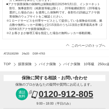
分で保険料を算出しております。
■アクサ損害保険の保険料は保険始期日2025年5月1日、インターネット
割引、無事故割引（純新規等級は除く）、20等級継続割引（20等級を
選択した場合のみ）を適用した保険料です。各割引の詳細はアクサ損
害保険のウェブサイトをご確認ください。
※1 ロードサービスを付帯サービスとして提供している保険会社比較。拠
点数や無料レッカー距離など計15項目のうち11項目が業界最高水準（2
025年3月アクサ損害保険調べ）
※2 お客さまが修理工場を指定した場合の無料レッカー移動距離。
このページのトップへ
AT25100299
24a33
DSR-4763
TOP
損害保険
バイク保険
バイク保険 10等級 250cc
保険に関する相談・お問い合わせ
保険のプロがあなたの疑問や質問にお応えします。
0120-912-805
通話
無料
9:00～18:00（平日のみ）