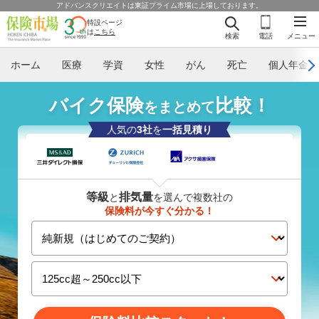
アドバンスクリエイトは東証プライム市場に上場しております。
特設ページ
は
こちら
検索
電話
メニュー
ホーム
医療
学資
女性
がん
死亡
個人年金
バイク保険
比較！
をまとめて
人気の
3社
を
一括見積り
等級
排気量
と
を選んで複数社の
保険料が今すぐ分かる！