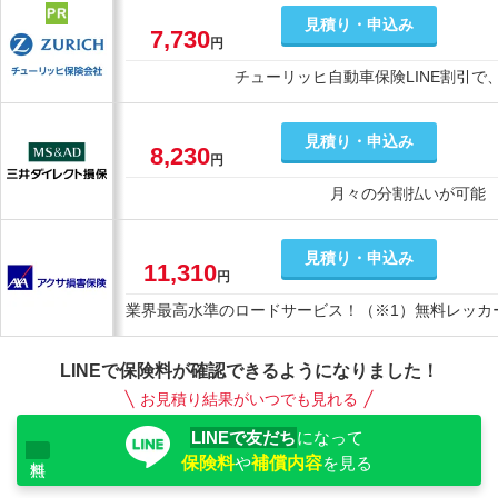
見積り・申込み
7,730
円
チューリッヒ自動車保険LINE割引で
見積り・申込み
8,230
円
月々の分割払いが可能
見積り・申込み
11,310
円
業界最高水準のロードサービス！（※1）無料レッカー
LINEで保険料が確認できるようになりました！
お見積り結果がいつでも見れる
LINEで友だち
になって
保険料
や
補償内容
を見る