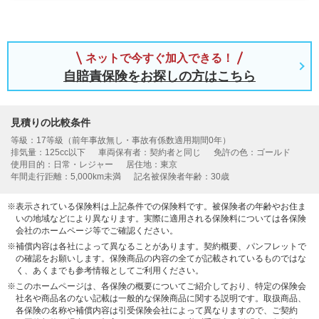
ネットで今すぐ加入できる！
自賠責保険をお探しの方はこちら
見積りの比較条件
等級：17等級（前年事故無し・事故有係数適用期間0年）
排気量：125cc以下
車両保有者：契約者と同じ
免許の色：ゴールド
使用目的：日常・レジャー
居住地：東京
年間走行距離：5,000km未満
記名被保険者年齢：30歳
※表示されている保険料は上記条件での保険料です。被保険者の年齢やお住ま
いの地域などにより異なります。実際に適用される保険料については各保険
会社のホームページ等でご確認ください。
※補償内容は各社によって異なることがあります。契約概要、パンフレットで
の確認をお願いします。保険商品の内容の全てが記載されているものではな
く、あくまでも参考情報としてご利用ください。
※このホームページは、各保険の概要についてご紹介しており、特定の保険会
社名や商品名のない記載は一般的な保険商品に関する説明です。取扱商品、
各保険の名称や補償内容は引受保険会社によって異なりますので、ご契約