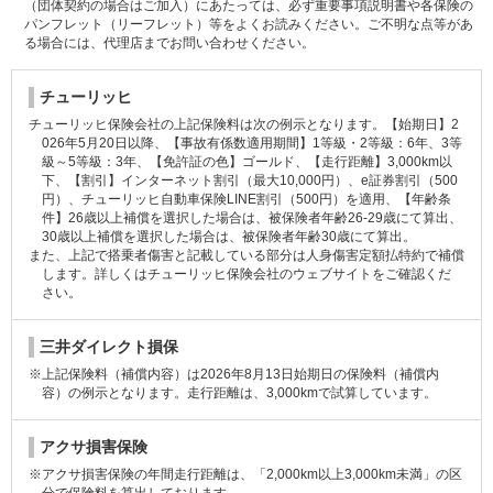
（団体契約の場合はご加入）にあたっては、必ず重要事項説明書や各保険の
パンフレット（リーフレット）等をよくお読みください。ご不明な点等があ
る場合には、代理店までお問い合わせください。
チューリッヒ
チューリッヒ保険会社の上記保険料は次の例示となります。【始期日】2
026年5月20日以降、【事故有係数適用期間】1等級・2等級：6年、3等
級～5等級：3年、【免許証の色】ゴールド、【走行距離】3,000km以
下、【割引】インターネット割引（最大10,000円）、e証券割引（500
円）、チューリッヒ自動車保険LINE割引（500円）を適用、【年齢条
件】26歳以上補償を選択した場合は、被保険者年齢26-29歳にて算出、
30歳以上補償を選択した場合は、被保険者年齢30歳にて算出。
また、上記で搭乗者傷害と記載している部分は人身傷害定額払特約で補償
します。詳しくはチューリッヒ保険会社のウェブサイトをご確認くだ
さい。
三井ダイレクト損保
※上記保険料（補償内容）は2026年8月13日始期日の保険料（補償内
容）の例示となります。走行距離は、3,000kmで試算しています。
アクサ損害保険
※アクサ損害保険の年間走行距離は、「2,000km以上3,000km未満」の区