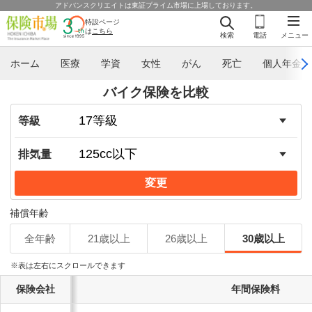
アドバンスクリエイトは東証プライム市場に上場しております。
特設ページ
は
こちら
検索
電話
メニュー
ホーム
医療
学資
女性
がん
死亡
個人年金
バイク保険を比較
等級
排気量
変更
補償年齢
全年齢
21歳以上
26歳以上
30歳以上
※表は左右にスクロールできます
保険会社
年間保険料