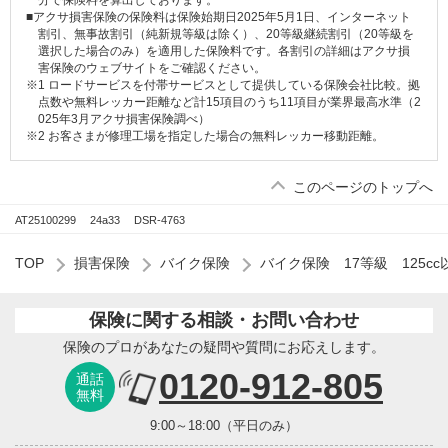
分で保険料を算出しております。
■アクサ損害保険の保険料は保険始期日2025年5月1日、インターネット
割引、無事故割引（純新規等級は除く）、20等級継続割引（20等級を
選択した場合のみ）を適用した保険料です。各割引の詳細はアクサ損
害保険のウェブサイトをご確認ください。
※1 ロードサービスを付帯サービスとして提供している保険会社比較。拠
点数や無料レッカー距離など計15項目のうち11項目が業界最高水準（2
025年3月アクサ損害保険調べ）
※2 お客さまが修理工場を指定した場合の無料レッカー移動距離。
このページのトップへ
AT25100299
24a33
DSR-4763
TOP
損害保険
バイク保険
バイク保険 17等級 125cc
保険に関する相談・お問い合わせ
保険のプロがあなたの疑問や質問にお応えします。
0120-912-805
通話
無料
9:00～18:00（平日のみ）