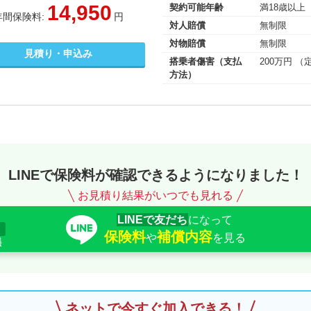
14,950
契約可能年齢
満18歳以上
年間保険料:
円
対人賠償
無制限
対物賠償
無制限
見積り・申込み
搭乗者傷害（支払
200万円 （
方法）
LINEで保険料が確認できるようになりました！
お見積り結果がいつでも見れる
LINEで友だち
になって
保険料
補償内容
や
を見る
ネットで今すぐ加入できる！