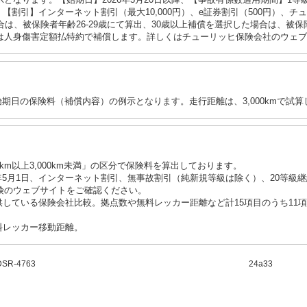
なります。【始期日】2026年5月20日以降、【事故有係数適用期間】1等級
、【割引】インターネット割引（最大10,000円）、e証券割引（500円）、チュ
は、被保険者年齢26-29歳にて算出、30歳以上補償を選択した場合は、被保
は人身傷害定額払特約で補償します。詳しくはチューリッヒ保険会社のウェブ
日始期日の保険料（補償内容）の例示となります。走行距離は、3,000kmで試
km以上3,000km未満」の区分で保険料を算出しております。
5年5月1日、インターネット割引、無事故割引（純新規等級は除く）、20等級
険のウェブサイトをご確認ください。
している保険会社比較。拠点数や無料レッカー距離など計15項目のうち11項
料レッカー移動距離。
DSR-4763
24a33