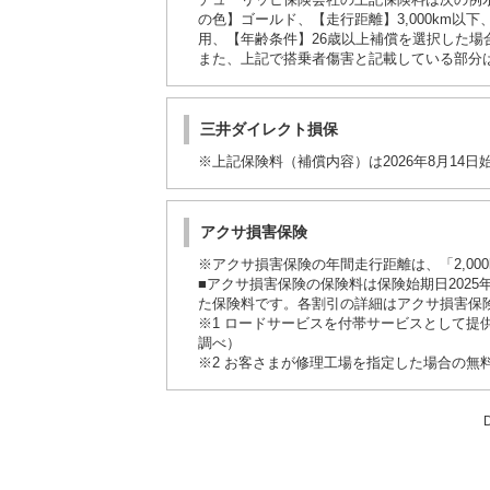
チューリッヒ保険会社の上記保険料は次の例示と
の色】ゴールド、【走行距離】3,000km以下
用、【年齢条件】26歳以上補償を選択した場合
また、上記で搭乗者傷害と記載している部分
三井ダイレクト損保
※上記保険料（補償内容）は2026年8月14
アクサ損害保険
※アクサ損害保険の年間走行距離は、「2,000
■アクサ損害保険の保険料は保険始期日202
た保険料です。各割引の詳細はアクサ損害保
※1 ロードサービスを付帯サービスとして提供
調べ）
※2 お客さまが修理工場を指定した場合の無