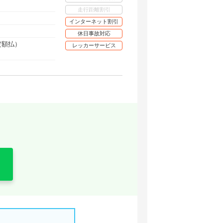
走行距離割引
インターネット割引
休日事故対応
定額払）
レッカーサービス