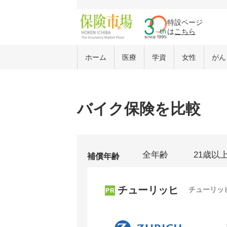
特設ページ
は
こちら
ホーム
医療
学資
女性
がん
バイク保険を比較
全年齢
21歳以
補償年齢
チューリッヒ
チューリッ