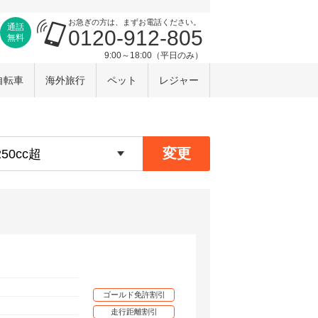
お急ぎの方は、まずお電話ください。
通話
0120-912-805
無料
9:00～18:00（平日のみ）
自転車
海外旅行
ペット
レジャー
変更
ゴールド免許割引
走行距離割引