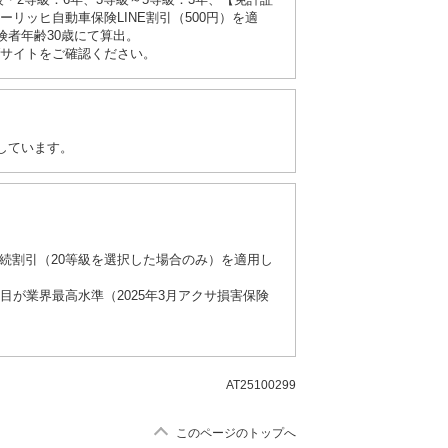
・2等級：6年、3等級～5等級：3年、【免許証
ーリッヒ自動車保険LINE割引（500円）を適
険者年齢30歳にて算出。
サイトをご確認ください。
算しています。
継続割引（20等級を選択した場合のみ）を適用し
目が業界最高水準（2025年3月アクサ損害保険
AT25100299
このページのトップへ