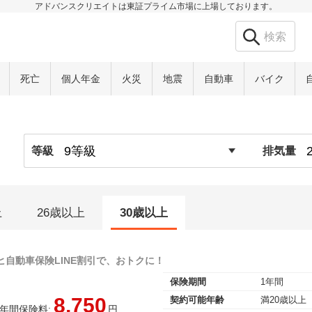
アドバンスクリエイトは東証プライム市場に上場しております。
死亡
個人年金
火災
地震
自動車
バイク
等級
排気量
上
26歳以上
30歳以上
ヒ自動車保険LINE割引で、おトクに！
保険期間
1年間
8,750
契約可能年齢
満20歳以上
年間保険料:
円