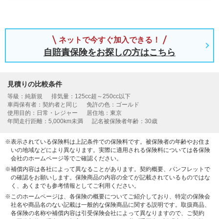
ネットで今すぐ加入できる！
自賠責保険をお探しの方はこちら
見積りの比較条件
等級：純新規
排気量：125cc超～250cc以下
車両保有者：契約者と同じ
免許の色：ゴールド
使用目的：日常・レジャー
居住地：東京
年間走行距離：5,000km未満
記名被保険者年齢：30歳
※表示されている保険料は上記条件での保険料です。被保険者の年齢やお住ま
いの地域などにより異なります。実際に適用される保険料については各保険
会社のホームページ等でご確認ください。
※補償内容は各社によって異なることがあります。契約概要、パンフレットで
の確認をお願いします。保険商品の内容の全てが記載されているものではな
く、あくまでも参考情報としてご利用ください。
※このホームページは、各保険の概要についてご紹介しており、特定の保険会
社名や商品名のない記載は一般的な保険商品に関する説明です。取扱商品、
各保険の名称や補償内容は引受保険会社によって異なりますので、ご契約