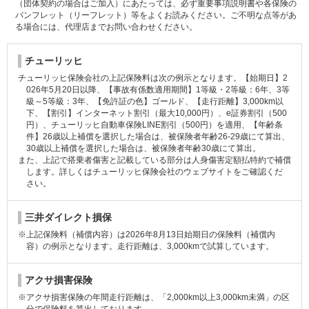
（団体契約の場合はご加入）にあたっては、必ず重要事項説明書や各保険の
パンフレット（リーフレット）等をよくお読みください。ご不明な点等があ
る場合には、代理店までお問い合わせください。
チューリッヒ
チューリッヒ保険会社の上記保険料は次の例示となります。【始期日】2
026年5月20日以降、【事故有係数適用期間】1等級・2等級：6年、3等
級～5等級：3年、【免許証の色】ゴールド、【走行距離】3,000km以
下、【割引】インターネット割引（最大10,000円）、e証券割引（500
円）、チューリッヒ自動車保険LINE割引（500円）を適用、【年齢条
件】26歳以上補償を選択した場合は、被保険者年齢26-29歳にて算出、
30歳以上補償を選択した場合は、被保険者年齢30歳にて算出。
また、上記で搭乗者傷害と記載している部分は人身傷害定額払特約で補償
します。詳しくはチューリッヒ保険会社のウェブサイトをご確認くだ
さい。
三井ダイレクト損保
※上記保険料（補償内容）は2026年8月13日始期日の保険料（補償内
容）の例示となります。走行距離は、3,000kmで試算しています。
アクサ損害保険
※アクサ損害保険の年間走行距離は、「2,000km以上3,000km未満」の区