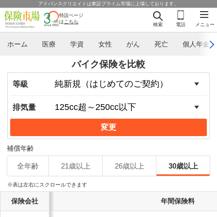
アドバンスクリエイトは東証プライム市場に上場しております。
特設ページ
は
こちら
検索
電話
メニュー
ホーム
医療
学資
女性
がん
死亡
個人年金
バイク保険を比較
等級
排気量
変更
補償年齢
全年齢
21歳以上
26歳以上
30歳以上
※表は左右にスクロールできます
保険会社
年間保険料