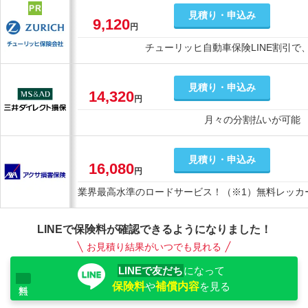
見積り・申込み
9,120
円
チューリッヒ自動車保険LINE割引で
見積り・申込み
14,320
円
月々の分割払いが可能
見積り・申込み
16,080
円
業界最高水準のロードサービス！（※1）無料レッカー
LINEで保険料が確認できるようになりました！
お見積り結果がいつでも見れる
LINEで友だち
になって
保険料
や
補償内容
を見る