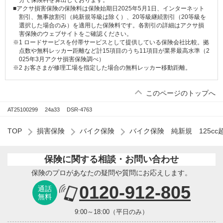
分で保険料を算出しております。
■アクサ損害保険の保険料は保険始期日2025年5月1日、インターネット
割引、無事故割引（純新規等級は除く）、20等級継続割引（20等級を
選択した場合のみ）を適用した保険料です。各割引の詳細はアクサ損
害保険のウェブサイトをご確認ください。
※1 ロードサービスを付帯サービスとして提供している保険会社比較。拠
点数や無料レッカー距離など計15項目のうち11項目が業界最高水準（2
025年3月アクサ損害保険調べ）
※2 お客さまが修理工場を指定した場合の無料レッカー移動距離。
このページのトップへ
AT25100299
24a33
DSR-4763
TOP
損害保険
バイク保険
バイク保険 純新規 125cc超
保険に関する相談・お問い合わせ
保険のプロがあなたの疑問や質問にお応えします。
0120-912-805
通話
無料
9:00～18:00（平日のみ）