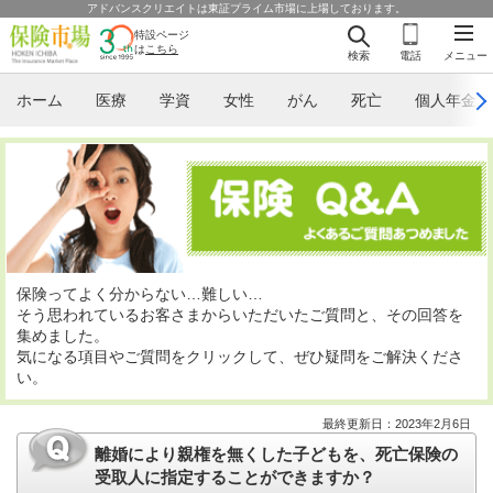
アドバンスクリエイトは東証プライム市場に上場しております。
特設ページ
は
こちら
検索
電話
メニュー
ホーム
医療
学資
女性
がん
死亡
個人年金
保険ってよく分からない…難しい…
そう思われているお客さまからいただいたご質問と、その回答を
集めました。
気になる項目やご質問をクリックして、ぜひ疑問をご解決くださ
い。
最終更新日：2023年2月6日
離婚により親権を無くした子どもを、死亡保険の
受取人に指定することができますか？