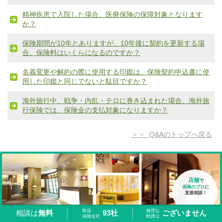
精神疾患で入院した場合、医療保険の保障対象となります
か？
保険期間が10年とありますが、10年後に契約を更新する場
合、保険料はいくらになるのですか？
名義変更や解約の際に使用する印鑑は、保険契約申込書に使
用した印鑑と同じでないと駄目ですか？
海外旅行中、戦争・内乱・テロに巻き込まれた場合、海外旅
行保険では、保険金の支払対象になりますか？
＞＞ Q&Aのトップへ戻る
店舗
で
保険のプロ
に
直接相談！
取扱
無理な
93社
ございません
相談は
無料
保険会社
勧誘は