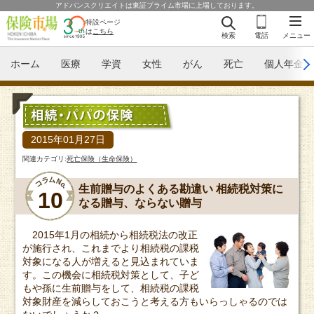
アドバンスクリエイトは東証プライム市場に上場しております。
特設ページ
は
こちら
検索
電話
メニュー
ホーム
医療
学資
女性
がん
死亡
個人年金
2015年01月27日
関連カテゴリ:
死亡保険（生命保険）
生前贈与のよくある勘違い 相続税対策に
10
なる贈与、ならない贈与
2015年1月の相続から相続税法の改正
が施行され、これまでより相続税の課税
対象になる人が増えると見込まれていま
す。この機会に相続税対策として、子ど
もや孫に生前贈与をして、相続税の課税
対象財産を減らしておこうと考える方もいらっしゃるのでは