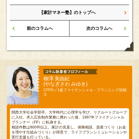
前のコラムへ
次のコラムへ
柳澤 美由紀
(やなぎさわ みゆき)
CFP®／1級ファイナンシャル・プランニング技能
士
関西大学社会学部卒。大学時代に心理学を学び、リクルートグループ
に入社。求人広告制作業務に携わった後、1997年ファイナンシャル
プランナー（FP）に転身する。
相談件数は800件以上。家計の見直し、保険相談、資産づくり（お金
を増やす仕組みづくり）が得意で、ライフプランシミュレーションや
実行支援も行っている。