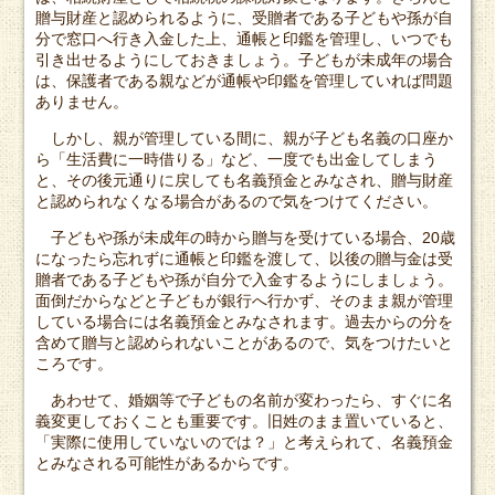
贈与財産と認められるように、受贈者である子どもや孫が自
分で窓口へ行き入金した上、通帳と印鑑を管理し、いつでも
引き出せるようにしておきましょう。子どもが未成年の場合
は、保護者である親などが通帳や印鑑を管理していれば問題
ありません。
しかし、親が管理している間に、親が子ども名義の口座か
ら「生活費に一時借りる」など、一度でも出金してしまう
と、その後元通りに戻しても名義預金とみなされ、贈与財産
と認められなくなる場合があるので気をつけてください。
子どもや孫が未成年の時から贈与を受けている場合、20歳
になったら忘れずに通帳と印鑑を渡して、以後の贈与金は受
贈者である子どもや孫が自分で入金するようにしましょう。
面倒だからなどと子どもが銀行へ行かず、そのまま親が管理
している場合には名義預金とみなされます。過去からの分を
含めて贈与と認められないことがあるので、気をつけたいと
ころです。
あわせて、婚姻等で子どもの名前が変わったら、すぐに名
義変更しておくことも重要です。旧姓のまま置いていると、
「実際に使用していないのでは？」と考えられて、名義預金
とみなされる可能性があるからです。