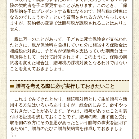
険の契約者を子に変更することがあります。このとき、「保
険契約を子にプレゼントする形になるので、贈与税の対象に
なるのでしょうか？」という質問をされる方がいらっしゃい
ますが、契約者の変更では贈与税が課税されることはありま
せん。
親に万一のことがあって、子どもに死亡保険金が支払われ
たときに、親が保険料を負担していた分に相当する保険金は
相続税の対象に、子どもが保険料を支払っていた期間分は一
時所得として、分けて計算されます。このように、保険の契
約者を変えた場合は、贈与税の課税対象となるわけではない
ことを覚えておきましょう。
贈与を考える際に必ず実行しておきたいこと
これまでみてきたとおり、相続税対策として生前贈与を活
用する方法はいろいろありますが、総合的にみて、必ずやっ
ておきたいことがあります。それは、贈与があったことを裏
付ける証拠を残しておくことです。贈与の際、渡す側と受け
取る側の双方にその意思があったという贈与の事実を証明す
るために、贈与のたびに贈与契約書を作成しておきましょ
う。