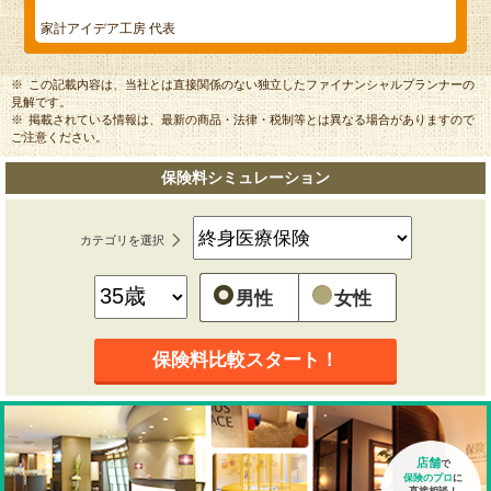
家計アイデア工房 代表
この記載内容は、当社とは直接関係のない独立したファイナンシャルプランナーの
見解です。
掲載されている情報は、最新の商品・法律・税制等とは異なる場合がありますので
ご注意ください。
保険料シミュレーション
カテゴリを選択
男性
女性
保険料比較スタート！
店舗
で
保険のプロ
に