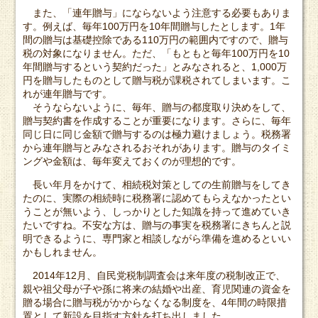
また、「連年贈与」にならないよう注意する必要もありま
す。例えば、毎年100万円を10年間贈与したとします。1年
間の贈与は基礎控除である110万円の範囲内ですので、贈与
税の対象になりません。ただ、「もともと毎年100万円を10
年間贈与するという契約だった」とみなされると、1,000万
円を贈与したものとして贈与税が課税されてしまいます。こ
れが連年贈与です。
そうならないように、毎年、贈与の都度取り決めをして、
贈与契約書を作成することが重要になります。さらに、毎年
同じ日に同じ金額で贈与するのは極力避けましょう。税務署
から連年贈与とみなされるおそれがあります。贈与のタイミ
ングや金額は、毎年変えておくのが理想的です。
長い年月をかけて、相続税対策としての生前贈与をしてき
たのに、実際の相続時に税務署に認めてもらえなかったとい
うことが無いよう、しっかりとした知識を持って進めていき
たいですね。不安な方は、贈与の事実を税務署にきちんと説
明できるように、専門家と相談しながら準備を進めるといい
かもしれません。
2014年12月、自民党税制調査会は来年度の税制改正で、
親や祖父母が子や孫に将来の結婚や出産、育児関連の資金を
贈る場合に贈与税がかからなくなる制度を、4年間の時限措
置として新設を目指す方針を打ち出しました。