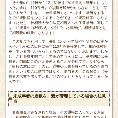
その年の1月1日から12月31日までの1年間（暦年）にもら
ったお金は、110万円までは贈与税がかからないことをご存
じですか？これを、「暦年贈与」といいます。贈与をするこ
とで相続財産を少なくすることができ、相続税対策になりま
す（ただし、被相続人から法定相続人への生前贈与に関して
は、相続発生前3年以内に受けていた贈与が、相続財産とし
て相続税の対象になります）。
この制度を利用して、長期にわたって親や祖父母の口座か
ら子どもや孫の口座に毎年110万円を移動して、相続税対策
をしている方もいらっしゃるのではないかと思います。しか
し、これを暦年贈与として認めてもらうには、基本的には受
贈者が自由にこのお金を使えることが必須です。なぜなら、
「銀行の窓口に行くのも、通帳や印鑑を持っているのも贈与
者」という場合は贈与ではなく、贈与者の「名義預金」（受
贈者の名前を借りているだけの預金）とみなされてしまうか
らです。
未成年者の通帳を、親が管理している場合の注意
点
名義預金とみなされた場合、その通帳に入っているお金
は、相続財産として相続税の課税対象となります。きちんと