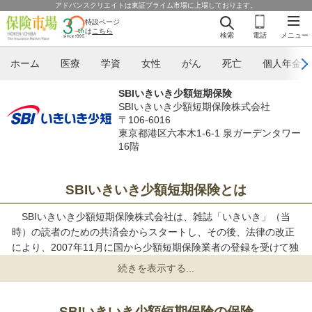
アドバンスクリエイトは東証プライム市場に上場しております。
特設ページ
は
こちら
検索
電話
メニュー
ホーム
医療
学資
女性
がん
死亡
個人年金
SBIいきいき少額短期保険
SBIいきいき少額短期保険株式会社
〒106-6016
東京都港区六本木1-6-1 泉ガーデンタワー
16階
SBIいきいき少額短期保険とは
SBIいきいき少額短期保険株式会社は、雑誌「いきいき」（当
時）の読者のための共済会からスタートし、その後、法律の改正
により、2007年11月に国から少額短期保険業者の登録を受けて独
立した会社です。
どなたにもわかりやすいシンプルな保障内容と日々の暮らしに
無理のない程度の保険料で、安心をお届けします。
SBIいきいき少額短期保険の保険