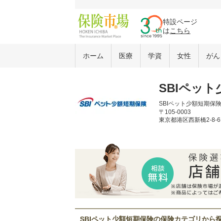
特設ページ
は
こちら
ホーム
医療
学資
女性
がん
SBIペッ
SBIペット少額短期保
〒105-0003
東京都港区西新橋2-8-
SBIペット少額短期保険の保険カテゴリから