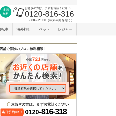
お急ぎの方は、まずお電話ください。
通話
0120-816-316
無料
9:00～21:00（年末年始を除く）
自転車
海外旅行
ペット
レジャー
店舗で保険のプロに無料相談！
721
全国
店から
お急ぎの方は、まずお電話ください
816-318
0120-
当日予約OK！