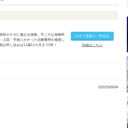
病気やケガに備える保険。手ごろな保険料
今すぐ見積り・申込み
・入院・手術にかかった治療費用を補償し
規お申し込みは11歳11カ月までOK！
詳細はこちら
S202500004