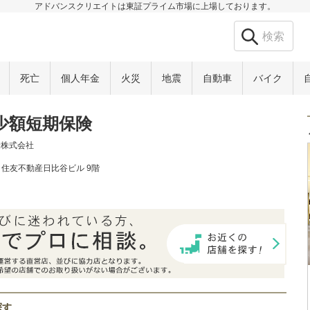
アドバンスクリエイトは東証プライム市場に上場しております。
死亡
個人年金
火災
地震
自動車
バイク
ト少額短期保険
険株式会社
6 住友不動産日比谷ビル 9階
探す