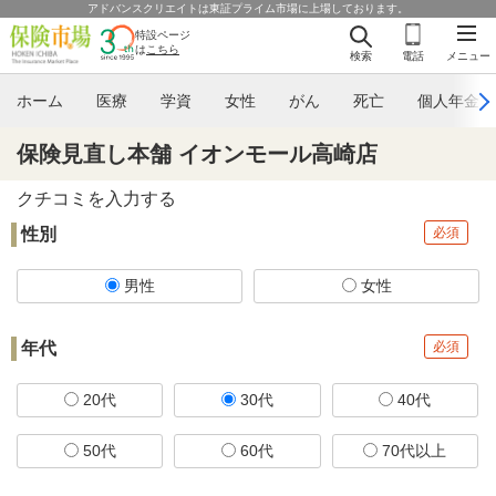
アドバンスクリエイトは東証プライム市場に上場しております。
特設ページ
は
こちら
検索
電話
メニュー
ホーム
医療
学資
女性
がん
死亡
個人年金
保険見直し本舗 イオンモール高崎店
クチコミを入力する
性別
必須
男性
女性
年代
必須
20代
30代
40代
50代
60代
70代以上