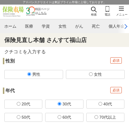
アドバンスクリエイトは東証プライム市場に上場しております。
特設ページ
は
こちら
検索
電話
メニュー
ホーム
医療
学資
女性
がん
死亡
個人年金
保険見直し本舗 さんすて福山店
クチコミを入力する
性別
必須
男性
女性
年代
必須
20代
30代
40代
50代
60代
70代以上