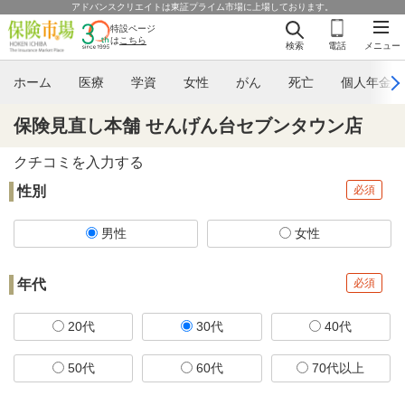
アドバンスクリエイトは東証プライム市場に上場しております。
特設ページ
は
こちら
検索
電話
メニュー
ホーム
医療
学資
女性
がん
死亡
個人年金
保険見直し本舗 せんげん台セブンタウン店
クチコミを入力する
性別
必須
男性
女性
年代
必須
20代
30代
40代
50代
60代
70代以上