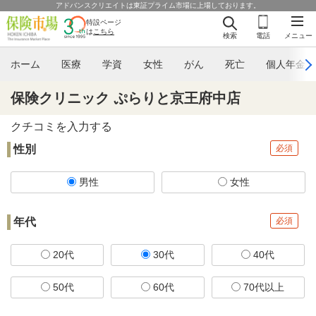
アドバンスクリエイトは東証プライム市場に上場しております。
特設ページ
は
こちら
検索
電話
メニュー
ホーム
医療
学資
女性
がん
死亡
個人年金
保険クリニック ぷらりと京王府中店
クチコミを入力する
性別
必須
男性
女性
年代
必須
20代
30代
40代
50代
60代
70代以上