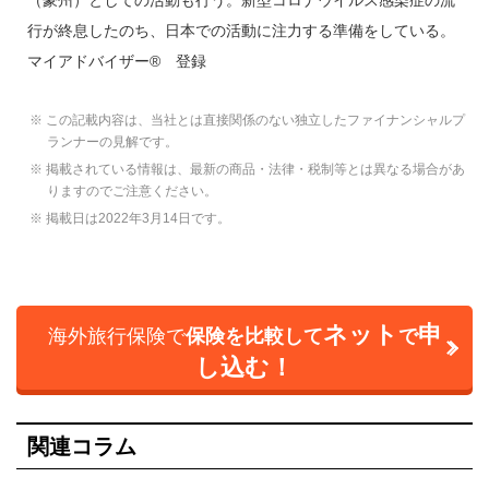
（豪州）としての活動も行う。新型コロナウイルス感染症の流
行が終息したのち、日本での活動に注力する準備をしている。
マイアドバイザー® 登録
※ この記載内容は、当社とは直接関係のない独立したファイナンシャルプ
ランナーの見解です。
※ 掲載されている情報は、最新の商品・法律・税制等とは異なる場合があ
りますのでご注意ください。
※ 掲載日は2022年3月14日です。
ネット
申
海外旅行保険で
保険を比較して
で
し込む！
関連コラム