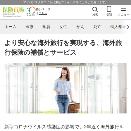
アドバンスクリエイトは東証プライム市場に上場しております。
特設ページ
は
こちら
検索
電話
メニュー
ホーム
医療
学資
女性
がん
死亡
個人年金
より安心な海外旅行を実現する、海外旅
行保険の補償とサービス
新型コロナウイルス感染症の影響で、2年近く海外旅行を