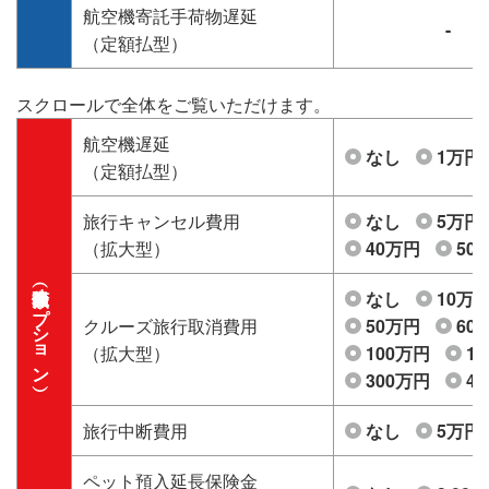
航空機寄託手荷物遅延
-
（定額払型）
スクロールで全体をご覧いただけます。
航空機遅延
なし
1万円
（定額払型）
旅行キャンセル費用
なし
5万円
（拡大型）
40万円
50
保険金額（オプション）
なし
10万
クルーズ旅行取消費用
50万円
60
（拡大型）
100万円
1
300万円
4
旅行中断費用
なし
5万円
ペット預入延長保険金