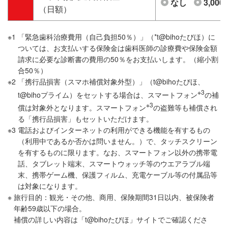
なし
3,000
（日額）
※1
「緊急歯科治療費用（自己負担50％）」（*t@bihoたびほ）に
ついては、お支払いする保険金は歯科医師の診療費や保険金額
請求に必要な診断書の費用の50％をお支払いします。（縮小割
合50％）
※2
「携行品損害（スマホ補償対象外型）」（t@bihoたびほ、
※3
t@bihoプライム）をセットする場合は、スマートフォン
の補
※3
償は対象外となります。スマートフォン
の盗難等も補償され
る「携行品損害」もセットいただけます。
※3
電話およびインターネットの利用ができる機能を有するもの
（利用中であるか否かは問いません。）で、タッチスクリーン
を有するものに限ります。なお、スマートフォン以外の携帯電
話、タブレット端末、スマートウォッチ等のウエアラブル端
末、携帯ゲーム機、保護フィルム、充電ケーブル等の付属品等
は対象になります。
※
旅行目的：観光・その他、商用、保険期間31日以内、被保険者
年齢59歳以下の場合。
補償の詳しい内容は「t@bihoたびほ」サイトでご確認くださ