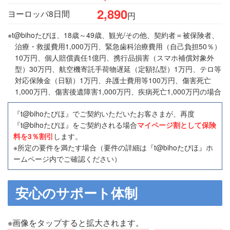
2,890
ヨーロッパ8日間
円
※t@bihoたびほ、18歳～49歳、観光/その他、契約者＝被保険者、
治療・救援費用1,000万円、緊急歯科治療費用（自己負担50％）
10万円、個人賠償責任1億円、携行品損害（スマホ補償対象外
型）30万円、航空機寄託手荷物遅延（定額払型）1万円、テロ等
対応保険金（日額）1万円、弁護士費用等100万円、傷害死亡
1,000万円、傷害後遺障害1,000万円、疾病死亡1,000万円の場合
『t@bihoたびほ』でご契約いただいたお客さまが、再度
『t@bihoたびほ』をご契約される場合
マイページ割として保険
料を3％割引
します。
※所定の要件を満たす場合（要件の詳細は『t@bihoたびほ』ホ
ームページ内でご確認ください）
安心のサポート体制
※画像をタップすると拡大されます。