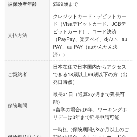
被保険者年齢
満99歳まで
クレジットカード・デビットカー
ド（Visaデビットカード、JCBデ
ビットカード）、コード決済
支払方法
（PayPay、楽天ペイ、d払い、au
PAY、au PAY（auかんたん決
済））
日本在住で日本国内からアクセス
ご契約者
できる18歳以上99歳以下の方（出
発日時点）
最長31日（通算2か月まで延長可
能）
保険期間
※留学の場合は5年、ワーキングホ
リデーは3年まで延長申請可能
一時払（保険期間が3か月以上のご
保険料払込方法
契約の場合、クレジットカード会