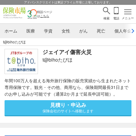
アドバンスクリエイトは東証プライム市場に上場しております。
特設ページ
は
こちら
メニュー
検索
電話
ホーム
医療
学資
女性
がん
死亡
個人年金
t@bihoたびほ
ジェイアイ傷害火災
t@bihoたびほ
年間100万人を超える海外旅行保険の販売実績から生まれたネット
専用保険です。観光・その他、商用なら、保険期間最長31日まで
のお申し込みが可能です（通算2か月まで延長申請可能）。
見積り・申込み
保険会社のサイトへ移動します