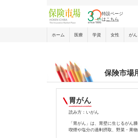
特設ページ
は
こちら
ホーム
医療
学資
女性
がん
保険市場
胃がん
読み方：いがん
「胃がん」は、胃壁に生じるがん腫
喫煙や塩分の過剰摂取、野菜・果物