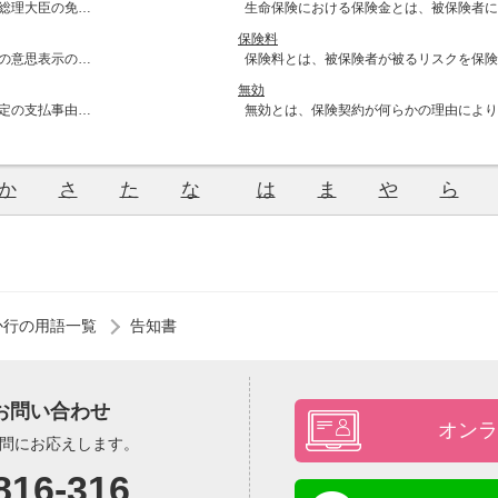
総理大臣の免…
生命保険における保険金とは、被保険者に
保険料
の意思表示の…
保険料とは、被保険者が被るリスクを保険
無効
定の支払事由…
無効とは、保険契約が何らかの理由により
か
さ
た
な
は
ま
や
ら
か行の用語一覧
告知書
お問い合わせ
オンラ
問にお応えします。
816-316