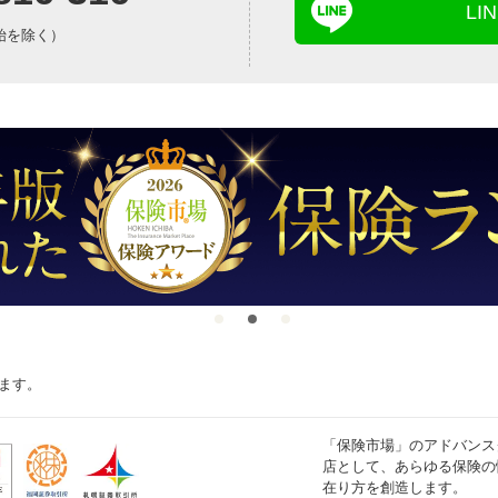
L
年始を除く）
ます。
「保険市場」のアドバンス
店として、あらゆる保険の
在り方を創造します。