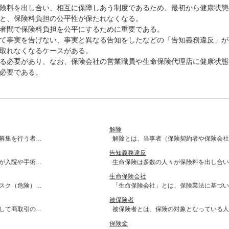
険料を出し合い、相互に保障しあう制度であるため、最初から健康状態
と、保険料負担の公平性が保たれなくなる。
者間で保険料負担を公平にするために重要である。
て事実を告げない、事実と異なる告知をしたなどの「告知義務違反」が
取れなくなるケースがある。
る必要があり、なお、保険会社の営業職員や生命保険代理店に健康状態
必要である。
解除
募集を行う者…
解除とは、当事者（保険契約者や保険会社
告知義務違反
が入院や手術…
生命保険は多数の人々が保険料を出し合い
生命保険会社
スク（危険）…
「生命保険会社」とは、保険業法に基づい
被保険者
して商取引の…
被保険者とは、保険の対象となっている人
保険金