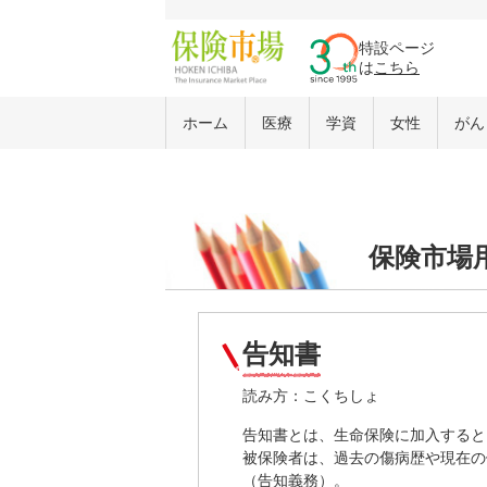
特設ページ
は
こちら
ホーム
医療
学資
女性
がん
保険市場
告知書
読み方：こくちしょ
告知書とは、生命保険に加入すると
被保険者は、過去の傷病歴や現在の
（告知義務）。