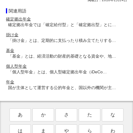
関連用語
確定拠出年金
確定拠出年金では「確定給付型」と「確定拠出型」とに…
掛け金
「掛け金」とは、定期的に支払ったり積み立てたりする…
基金
「基金」とは、経済活動の財産的基礎となる資金や、地…
個人型年金
「個人型年金」とは、個人型確定拠出年金（iDeCo…
年金
国が主体として運営する公的年金と、国以外の機関が主…
あ
か
さ
た
な
は
ま
や
ら
わ