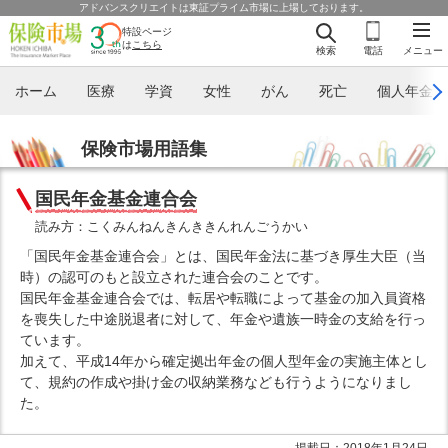
アドバンスクリエイトは東証プライム市場に上場しております。
特設ページ
は
こちら
検索
電話
メニュー
ホーム
医療
学資
女性
がん
死亡
個人年金
保険市場用語集
国民年金基金連合会
読み方：こくみんねんきんききんれんごうかい
「国民年金基金連合会」とは、国民年金法に基づき厚生大臣（当
時）の認可のもと設立された連合会のことです。
国民年金基金連合会では、転居や転職によって基金の加入員資格
を喪失した中途脱退者に対して、年金や遺族一時金の支給を行っ
ています。
加えて、平成14年から確定拠出年金の個人型年金の実施主体とし
て、規約の作成や掛け金の収納業務なども行うようになりまし
た。
掲載日：2018年1月24日