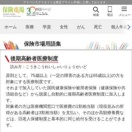
アドバンスクリエイトは東証プライム市場に上場しております。
特設ページ
は
こちら
検索
電話
メニュー
ホーム
医療
学資
女性
がん
死亡
個人年金
保険市場用語集
後期高齢者医療制度
読み方：こうきこうれいしゃいりょうせいど
原則として、75歳以上（一定の障害のある方は65歳以上)の方を
対象にする医療制度です。
それまで加入していた国民健康保険や被用者保険（健康保険や共
済組合など）から脱退し自動的に後期高齢者医療制度に加入しま
す。
対象者の方は医療機関窓口で医療費の1割相当額（現役並みの所
得がある高齢者は3割相当額）を支払い、そのほか高額療養費な
どは、旧老人保健制度と基本的に同じ給付を受けることができま
す。