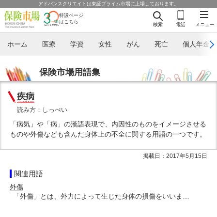
アドバンスクリエイトは東証プライム市場に上場しております。
特設ページ
は
こちら
検索
電話
メニュー
ホーム
医療
学資
女性
がん
死亡
個人年金
保険市場用語集
疾病
読み方：しっぺい
「病気」や「病」の漢語表現で、内因性のものをイメージさせる
ものや外傷なども含んだ身体上の不全に関する用語の一つです。
掲載日：2017年5月15日
関連用語
外傷
「外傷」とは、外力によって生じた身体の損傷をいいま…