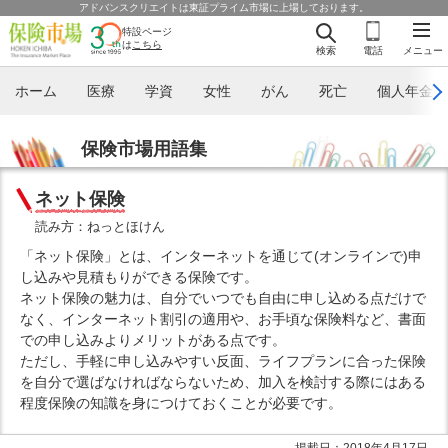
アドバンスクリエイトは東証プライム市場に上場しております。
特設ページ
は
こちら
検索
電話
メニュー
ホーム
医療
学資
女性
がん
死亡
個人年金
保険市場用語集
ネット保険
読み方：ねっとほけん
「ネット保険」とは、インターネットを通じて(オンラインで)申
し込みや見積もりができる保険です。
ネット保険の魅力は、自分でいつでも自由に申し込める点だけで
なく、インターネット割引の適用や、お手頃な保険料など、書面
での申し込みよりメリットがある点です。
ただし、手軽に申し込みやすい反面、ライフプランに合った保険
を自分で選ばなければならないため、加入を検討する際にはある
程度保険の知識を身につけておくことが必要です。
掲載日：2018年4月17日