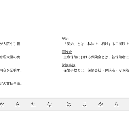
契約
が入院や手術…
「契約」とは、私法上、相対する二者以上
保険金
総理大臣の免…
生命保険における保険金とは、被保険者に
保険事故
内容を証明す…
保険事故とは、保険会社（保険者）が保険
定の支払事由…
か
さ
た
な
は
ま
や
ら