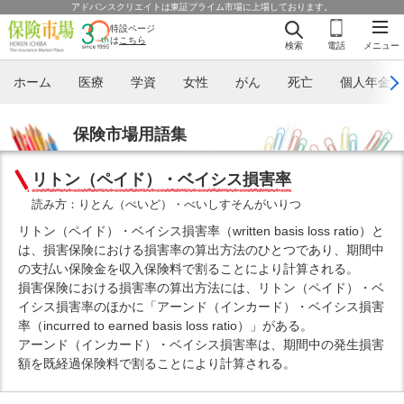
アドバンスクリエイトは東証プライム市場に上場しております。
特設ページ
は
こちら
検索
電話
メニュー
ホーム
医療
学資
女性
がん
死亡
個人年金
保険市場用語集
リトン（ペイド）・ベイシス損害率
読み方：りとん（ぺいど）・べいしすそんがいりつ
リトン（ペイド）・ベイシス損害率（written basis loss ratio）と
は、損害保険における損害率の算出方法のひとつであり、期間中
の支払い保険金を収入保険料で割ることにより計算される。
損害保険における損害率の算出方法には、リトン（ペイド）・ベ
イシス損害率のほかに「アーンド（インカード）・ベイシス損害
率（incurred to earned basis loss ratio）」がある。
アーンド（インカード）・ベイシス損害率は、期間中の発生損害
額を既経過保険料で割ることにより計算される。