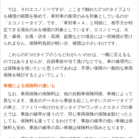
では、そのエコノミーですが、ここまで触れた2つのタイプより
も補償の範囲を狭めて、車対車の衝突のみを対象としているのが
「エコノミータイプ」です。「車対車＋Ａ」と同様に、相手方が特
定できる場合のみを補償の対象としています。エコノミーは、火
災・爆発、台風・洪水・高潮、盗難などの場合には一切補償が受け
られません。保険料負担が軽い分、補償は小さいわけです。
これらの3つのタイプのうちどれがいいのかは、一概に言えるも
のではありませんが、自損事故や当て逃げなどでも、車の修理代に
は保険金を使いたいと思うのであれば、手厚い保障の一般的な車両
保険を検討するとよいでしょう。
車種による保険料の違いも
なお、車両保険の保険料は、他の自動車保険同様、車種によって
異なります。過去のデータから事故を起こしやすいスポーツタイプ
の車と、ファミリー向けのセダンタイプやワンボックスタイプの車
とでは、事故の確率が違うので、同じ車両保険の保険金額だったと
しても、保険料も違ってくるわけです。事故の確率の低い車種は保
険料も安め、事故の確率の高い車種は保険料が高めとなります。