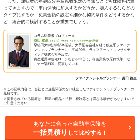
また、運転者の年齢区分や運転者限定の有無などでも保険料は違
ってきますので、車両保険に加入するかどうか、加入するならどの
タイプにするか、免責金額の設定や細かな契約条件をどうするかな
ど、総合的に検討することが重要でしょう。
コラム執筆者プロフィール
菱田 雅生
(ヒシダ マサオ)
マイアドバイザー.jp®登録
早稲田大学法学部卒業後、大手証券会社を経て独立系ファイナ
ンシャルプランナーに。平成20年、ライフアセットコンサルテ
ィング株式会社を設立。
資産運用や住宅ローンなどを中心に、相談業務や原稿執筆、セ
ミナー講師等に従事している。
ファイナンシャルプランナー 菱田 雅生
※この記載内容は、当社とは直接関係のない独立したファイナンシャルプランナーの
見解です。
※掲載されている情報は、最新の商品・法律・税制等とは異なる場合がありますので
ご注意ください。
あなたに合った自動車保険を
一括見積り
して比較する！