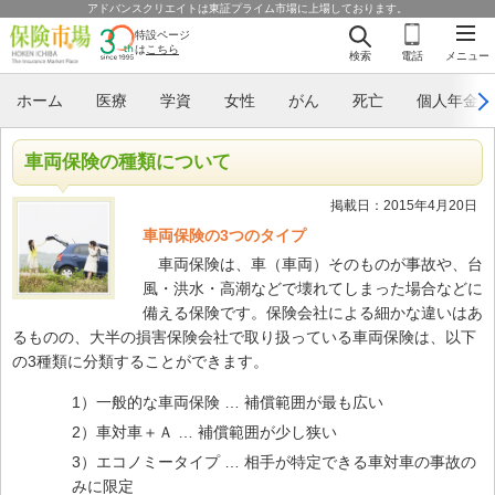
アドバンスクリエイトは東証プライム市場に上場しております。
特設ページ
は
こちら
検索
電話
メニュー
ホーム
医療
学資
女性
がん
死亡
個人年金
車両保険の種類について
掲載日：2015年4月20日
車両保険の3つのタイプ
車両保険は、車（車両）そのものが事故や、台
風・洪水・高潮などで壊れてしまった場合などに
備える保険です。保険会社による細かな違いはあ
るものの、大半の損害保険会社で取り扱っている車両保険は、以下
の3種類に分類することができます。
1）一般的な車両保険 … 補償範囲が最も広い
2）車対車＋Ａ … 補償範囲が少し狭い
3）エコノミータイプ … 相手が特定できる車対車の事故の
みに限定