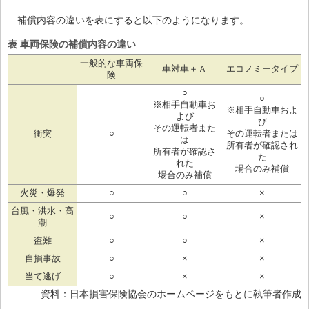
補償内容の違いを表にすると以下のようになります。
表 車両保険の補償内容の違い
一般的な車両保
車対車＋Ａ
エコノミータイプ
険
○
○
※相手自動車お
※相手自動車およ
よび
び
その運転者また
衝突
○
その運転者または
は
所有者が確認され
所有者が確認さ
た
れた
場合のみ補償
場合のみ補償
火災・爆発
○
○
×
台風・洪水・高
○
○
×
潮
盗難
○
○
×
自損事故
○
×
×
当て逃げ
○
×
×
資料：日本損害保険協会のホームページをもとに執筆者作成