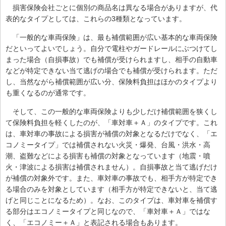
損害保険会社ごとに個別の商品名は異なる場合がありますが、代
表的なタイプとしては、これらの3種類となっています。
「一般的な車両保険」は、最も補償範囲が広い基本的な車両保険
だといってよいでしょう。自分で電柱やガードレールにぶつけてし
まった場合（自損事故）でも補償が受けられますし、相手の自動車
などが特定できない当て逃げの場合でも補償が受けられます。ただ
し、当然ながら補償範囲が広い分、保険料負担はほかのタイプより
も重くなるのが通常です。
そして、この一般的な車両保険よりも少しだけ補償範囲を狭くし
て保険料負担を軽くしたのが、「車対車＋Ａ」のタイプです。これ
は、車対車の事故による損害が補償の対象となるだけでなく、「エ
コノミータイプ」では補償されない火災・爆発、台風・洪水・高
潮、盗難などによる損害も補償の対象となっています（地震・噴
火・津波による損害は補償されません）。自損事故と当て逃げだけ
が補償の対象外です。また、車対車の事故でも、相手方が特定でき
る場合のみを対象としています（相手方が特定できないと、当て逃
げと同じことになるため）。なお、このタイプは、車対車を補償す
る部分はエコノミータイプと同じなので、「車対車＋Ａ」ではな
く、「エコノミー＋Ａ」と表記される場合もあります。